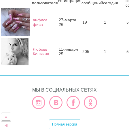
Регистрация
с
пользователя
сообщений
сегодня
с
анфиса
27-марта
19
1
5
фиса
26
Любовь
11-января
205
1
5
Кошкина
25
МЫ В СОЦИАЛЬНЫХ СЕТЯХ
▲
Полная версия