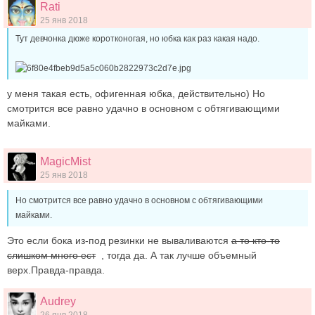
Rati
25 янв 2018
Тут девчонка дюже коротконогая, но юбка как раз какая надо.
у меня такая есть, офигенная юбка, действительно) Но
смотрится все равно удачно в основном с обтягивающими
майками.
MagicMist
25 янв 2018
Но смотрится все равно удачно в основном с обтягивающими
майками.
Это если бока из-под резинки не вываливаются
а то кто-то
слишком много ест
, тогда да. А так лучше объемный
верх.Правда-правда.
Audrey