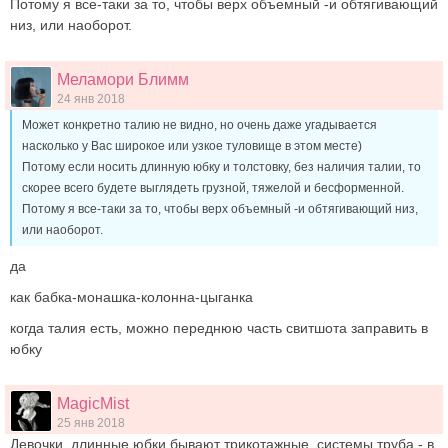
Потому я все-таки за то, чтобы верх объемный -и обтягивающий
низ, или наоборот.
Меламори Блимм
24 янв 2018
Может конкретно талию не видно, но очень даже угадывается
насколько у Вас широкое или узкое туловище в этом месте)
Потому если носить длинную юбку и толстовку, без наличия талии, то
скорее всего будете выглядеть грузной, тяжелой и бесформенной.
Потому я все-таки за то, чтобы верх объемный -и обтягивающий низ,
или наоборот.
да
как бабка-монашка-колонна-цыганка
когда талия есть, можно переднюю часть свитшота заправить в
юбку
MagicMist
25 янв 2018
Девочки, длинные юбки бывают трикотажные, системы труба - в