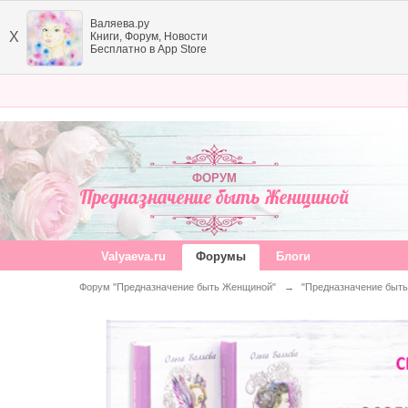
Валяева.ру
X
Книги, Форум, Новости
Бесплатно в App Store
ФОРУМ
Предназначение быть Женщиной
Valyaeva.ru
Форумы
Блоги
Форум "Предназначение быть Женщиной"
→
"Предназначение быть