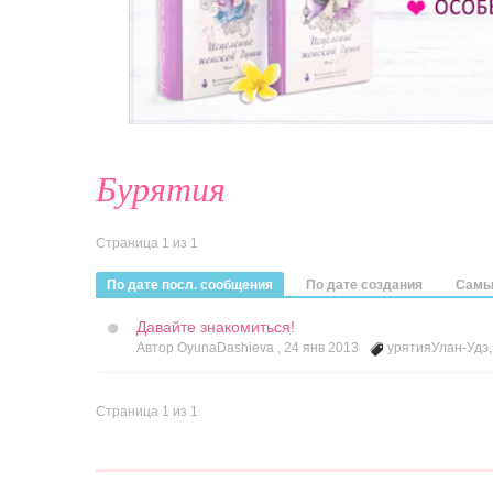
Бурятия
Страница 1 из 1
По дате посл. сообщения
По дате создания
Самы
Давайте знакомиться!
Автор OyunaDashieva ,
24 янв 2013
урятияУлан-Удэ
Страница 1 из 1