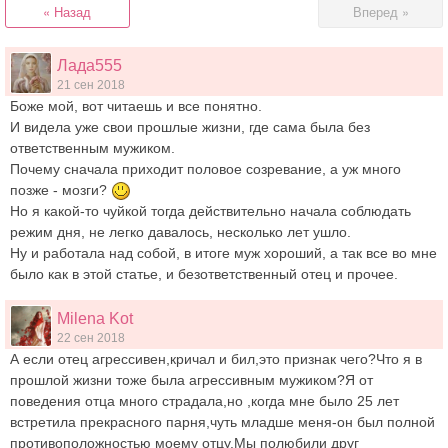
« Назад
Вперед »
Лада555
21 сен 2018
Боже мой, вот читаешь и все понятно.
И видела уже свои прошлые жизни, где сама была без
ответственным мужиком.
Почему сначала приходит половое созревание, а уж много
позже - мозги?
Но я какой-то чуйкой тогда действительно начала соблюдать
режим дня, не легко давалось, несколько лет ушло.
Ну и работала над собой, в итоге муж хороший, а так все во мне
было как в этой статье, и безответственный отец и прочее.
Milena Kot
22 сен 2018
А если отец агрессивен,кричал и бил,это признак чего?Что я в
прошлой жизни тоже была агрессивным мужиком?Я от
поведения отца много страдала,но ,когда мне было 25 лет
встретила прекрасного парня,чуть младше меня-он был полной
противоположностью моему отцу.Мы полюбили друг