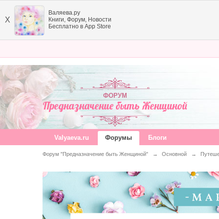
Валяева.ру
X
Книги, Форум, Новости
Бесплатно в App Store
ФОРУМ
Предназначение быть Женщиной
Valyaeva.ru
Форумы
Блоги
Форум "Предназначение быть Женщиной"
→
Основной
→
Путеше