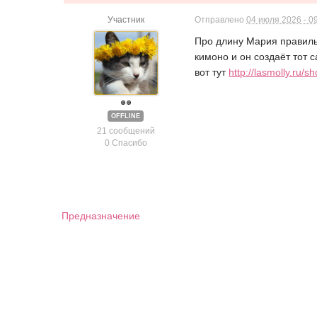
Участник
Отправлено
04 июля 2026 - 0
Про длину Мария правиль
кимоно и он создаёт тот 
вот тут
http://lasmolly.ru/s
OFFLINE
21 сообщений
0 Спасибо
Предназначение