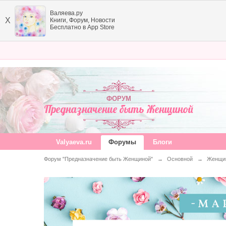
Валяева.ру
X
Книги, Форум, Новости
Бесплатно в App Store
ФОРУМ
Предназначение быть Женщиной
Valyaeva.ru
Форумы
Блоги
Форум "Предназначение быть Женщиной"
→
Основной
→
Женщин