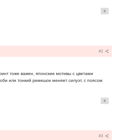
0
#2
Принт тоже важен, японские мотивы с цветами
 оби или тонкий ремешок меняет силуэт, с поясом
0
#3