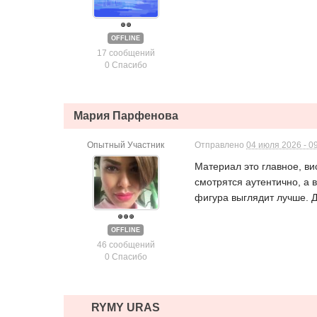
OFFLINE
17 сообщений
0 Спасибо
Мария Парфенова
Опытный Участник
Отправлено
04 июля 2026 - 0
Материал это главное, ви
смотрятся аутентично, а 
фигура выглядит лучше. Д
OFFLINE
46 сообщений
0 Спасибо
RYMY URAS