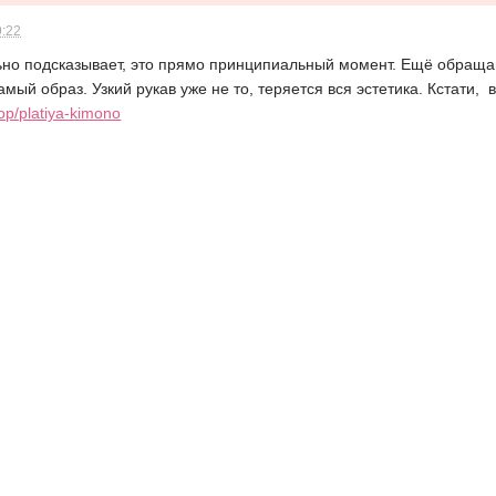
9:22
но подсказывает, это прямо принципиальный момент. Ещё обращай 
самый образ. Узкий рукав уже не то, теряется вся эстетика. Кстати
hop/platiya-kimono