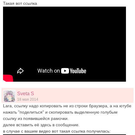
Такая вот ссылка
Sveta S
18 мая 2014
Lara, ссылку надо копировать не из строки браузера, а на ютубе
нажать "поделиться" и скопировать выделенную голубым
ссылку из появившейся рамочки.
далее вставить её здесь в сообщение.
в случае с вашим видео вот такая ссылка получилась: