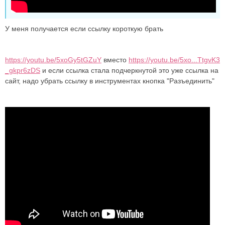
У меня получается если ссылку короткую брать
https://youtu.be/5xoGy5tGZuY
вместо
https://youtu.be/5xo...TtgvK3
_gkpr6zDS
и если ссылка стала подчеркнутой это уже ссылка на
сайт, надо убрать ссылку в инструментах кнопка "Разъединить"