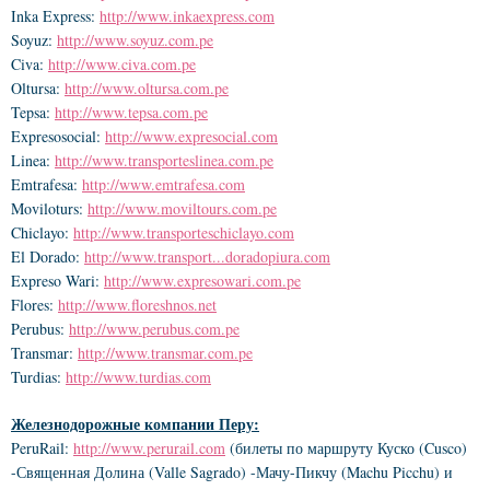
Inka Express:
http://www.inkaexpress.com
Soyuz:
http://www.soyuz.com.pe
Civa:
http://www.civa.com.pe
Oltursa:
http://www.oltursa.com.pe
Tepsa:
http://www.tepsa.com.pe
Expresosocial:
http://www.expresocial.com
Linea:
http://www.transporteslinea.com.pe
Emtrafesa:
http://www.emtrafesa.com
Moviloturs:
http://www.moviltours.com.pe
Chiclayo:
http://www.transporteschiclayo.com
El Dorado:
http://www.transport...doradopiura.com
Expreso Wari:
http://www.expresowari.com.pe
Flores:
http://www.floreshnos.net
Perubus:
http://www.perubus.com.pe
Transmar:
http://www.transmar.com.pe
Turdias:
http://www.turdias.com
Железнодорожные компании Перу:
PeruRail:
http://www.perurail.com
(билеты по маршруту Куско (Cusco)
-Священная Долина (Valle Sagrado) -Мачу-Пикчу (Machu Picchu) и