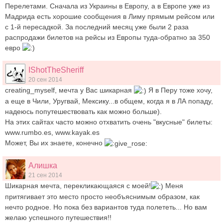
Перелетами. Сначала из Украины в Европу, а в Европе уже из
Мадрида есть хорошие сообщения в Лиму прямым рейсом или
с 1-й пересадкой. За последний месяц уже были 2 раза
распродажи билетов на рейсы из Европы туда-обратно за 350
евро
IShotTheSheriff
20 сен 2014
creating_myself, мечта у Вас шикарная
Я в Перу тоже хочу,
а еще в Чили, Уругвай, Мексику...в общем, когда я в ЛА попаду,
надеюсь попутешествовать как можно больше).
На этих сайтах часто можно отхватить очень "вкусные" билеты:
www.rumbo.es, www.kayak.es
Может, Вы их знаете, конечно
Алишка
21 сен 2014
Шикарная мечта, перекликающаяся с моей!
Меня
притягивает это место просто необъяснимым образом, как
нечто родное. Но пока без вариантов туда полететь... Но вам
желаю успешного путешествия!!