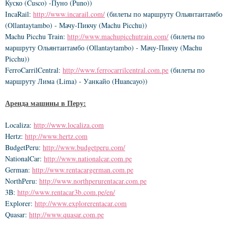
Куско (Cusco) -Пуно (Puno))
IncaRail:
http://www.incarail.com/
(билеты по маршруту Ольянтаитамбо
(Ollantaytambo) - Мачу-Пикчу (Machu Picchu))
Machu Picchu Train:
http://www.machupicchutrain.com/
(билеты по
маршруту Ольянтаитамбо (Ollantaytambo) - Мачу-Пикчу (Machu
Picchu))
FerroCarrilCentral:
http://www.ferrocarrilcentral.com.pe
(билеты по
маршруту Лима (Lima) - Уанкайо (Huancayo))
Аренда машины в Перу:
Localiza:
http://www.localiza.com
Hertz:
http://www.hertz.com
BudgetPeru:
http://www.budgetperu.com/
NationalCar:
http://www.nationalcar.com.pe
German:
http://www.rentacargerman.com.pe
NorthPeru:
http://www.northperurentacar.com.pe
3B:
http://www.rentacar3b.com.pe/en/
Explorer:
http://www.explorerentacar.com
Quasar:
http://www.quasar.com.pe