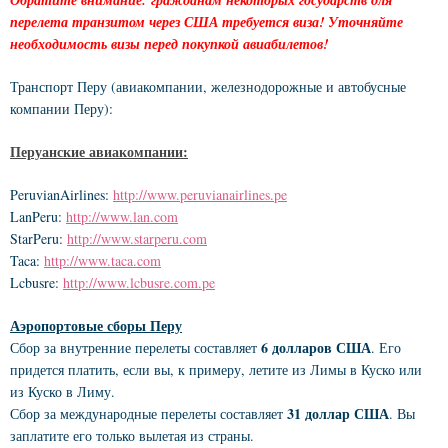
перелета транзитом через США требуется виза! Уточняйте
необходимость визы перед покупкой авиабилетов!
Транспорт Перу (авиакомпании, железнодорожные и автобусные
компании Перу):
Перуанские авиакомпании:
PeruvianAirlines:
http://www.peruvianairlines.pe
LanPeru:
http://www.lan.com
StarPeru:
http://www.starperu.com
Taca:
http://www.taca.com
Lcbusre:
http://www.lcbusre.com.pe
Аэропортовые сборы Перу
6 долларов США
Сбор за внутренние перелеты составляет
. Его
придется платить, если вы, к примеру, летите из Лимы в Куско или
из Куско в Лиму.
31 доллар США
Сбор за международные перелеты составляет
. Вы
заплатите его только вылетая из страны.