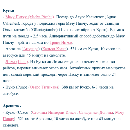
Куско -
-
Мачу Пикчу (Machu Picchu)
. Поезда до Агуас Кальентес (Aguas
Calientes), города у подножия горы Мачу Пикчу, ходят от станции
Ольянтаитамбо (Ollantaytambo) (1 час на автобусе от Куско). Время в
пути на поезде - 2,5 часа. Альтернативный способ добраться до Мачу
Пикчу - дойти пешком по
Тропе Инков
.
- Арекипа (
Arequipa
) (
Каньон Колка
). 521 км от Куско, 10 часов на
автобусе или 45 минут на самолете.
-
Лима (Lima)
. Из Куско до Лимы ежедневно летает множество
рейсов, перелет занимает около часа. Автобусных прямых маршрутов
нет, самый короткий проходит через Наску и занимает около 24
часов.
- Пуно (Puno) (
Озеро Титикака
). 388 км от Куско, 6-8 часов на
автобусе.
Арекипа -
- Куско (Cuzco) (
Столица Империи Инков
,
Священная Долина
,
Мачу
Пикчу
). 521 км от Арекипы, 10 часов на автобусе или 45 минут на
самолете.