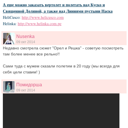
А еще можно заказать вертолет и полетать над Куско и
Священной Долиной, а также над Линиями пустыни Наска
HeliCusco:
http://www.helicusco.com
Helinka:
http://www.helinka.com.pe
Nusenka
09 окт 2014
Недавно смотрела сюжет "Орел и Решка" - советую посмотреть
там более менее все рельно!!
Сами туда с мужем сказали полетим в 20 году (мы всегда для
себя цели ставим! )
Помидорша
09 окт 2014