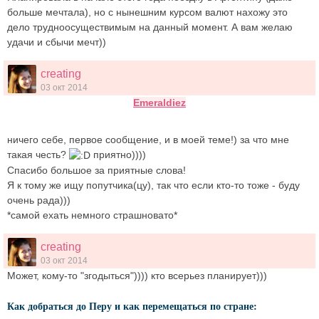
больше мечтала), но с нынешним курсом валют нахожу это
дело трудноосуществимым на данный момент. А вам желаю
удачи и сбычи мечт))
creating
03 окт 2014
Emeraldiez
ничего себе, первое сообщение, и в моей теме!) за что мне
такая честь?
приятно))))
Спасибо большое за приятные слова!
Я к тому же ищу попутчика(цу), так что если кто-то тоже - буду
очень рада)))
*самой ехать немного страшновато*
creating
03 окт 2014
Может, кому-то "згодыться")))) кто всерьез планирует)))
Как добраться до Перу и как перемещаться по стране: