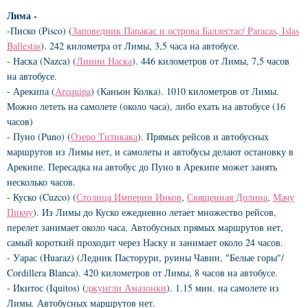
Лима -
-Писко (Pisco) (
Заповедник Паракас и острова Баллестас/ Paracas, Islas
Ballestas
). 242 километра от Лимы, 3,5 часа на автобусе.
- Наска (Nazca) (
Линии Наска
). 446 километров от Лимы, 7,5 часов
на автобусе.
- Арекипа (
Arequipa
) (Каньон Колка). 1010 километров от Лимы.
Можно лететь на самолете (около часа), либо ехать на автобусе (16
часов)
- Пуно (Puno) (
Озеро Титикака
). Прямых рейсов и автобусных
маршрутов из Лимы нет, и самолеты и автобусы делают остановку в
Арекипе. Пересадка на автобус до Пуно в Арекипе может занять
несколько часов.
- Куско (Cuzco) (
Столица Империи Инков
,
Священная Долина
,
Мачу
Пикчу
). Из Лимы до Куско ежедневно летает множество рейсов,
перелет занимает около часа. Автобусных прямых маршрутов нет,
самый короткий проходит через Наску и занимает около 24 часов.
- Уарас (Huaraz) (Ледник Пасторури, руины Чавин, "Белые горы"/
Cordillera Blanca). 420 километров от Лимы, 8 часов на автобусе.
- Икитос (Iquitos) (
джунгли Амазонки
). 1.15 мин. на самолете из
Лимы. Автобусных маршрутов нет.