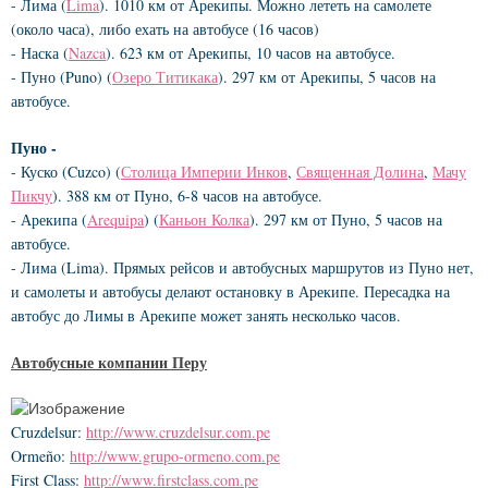
- Лима (
Lima
). 1010 км от Арекипы. Можно лететь на самолете
(около часа), либо ехать на автобусе (16 часов)
- Наска (
Nazca
). 623 км от Арекипы, 10 часов на автобусе.
- Пуно (Puno) (
Озеро Титикака
). 297 км от Арекипы, 5 часов на
автобусе.
Пуно -
- Куско (Cuzco) (
Столица Империи Инков
,
Священная Долина
,
Мачу
Пикчу
). 388 км от Пуно, 6-8 часов на автобусе.
- Арекипа (
Arequipa
) (
Каньон Колка
). 297 км от Пуно, 5 часов на
автобусе.
- Лима (Lima). Прямых рейсов и автобусных маршрутов из Пуно нет,
и самолеты и автобусы делают остановку в Арекипе. Пересадка на
автобус до Лимы в Арекипе может занять несколько часов.
Автобусные компании Перу
Cruzdelsur:
http://www.cruzdelsur.com.pe
Ormeño:
http://www.grupo-ormeno.com.pe
First Class:
http://www.firstclass.com.pe