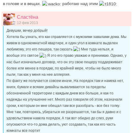
в голове и в вещах.
работаю над этим
Сластёна
12 фев 2013
Девушки, вечер добрый!
Хотела бы узнать, кто как справляется с мужскими завалами дома. Мы
живем в однокомнатной квартире, и один угол в комнате выделен
любимому, это его пещера, так сказать
Мне туда нельзя, и
вообще это святое
Я это его право уважаю и принимаю. Однако, у
нас был изначально договор, что он эту свою пещеру поддерживает
более или менее в порядке, по крайней мере, чтобы не было много
пыли, так как у меня на нее аллергия.
По факту же получается совсем иначе. На порядок там и намека нет,
книги, бумаги и всякие дивайсы вываливаются за пределы
обозначенной территории с каждым днем все больше, и как-то
надежды на улучшение нет. Много раз говорили об этом, назначали
сроки, к которым он мне обещал там все разобрать - все без толку.
Мне там, повторюсь, убираться не разрешается, так бы я давно и с
удовольствием навела порядок. А так вот обидно до слез, руки
опускаются что-то дома делать, уют создавать, так как его часть
комнаты все портит