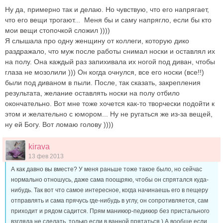
Ну да, примерно так и делаю. Но чувствую, что его напрягает,
что его вещи трогают...
Меня бы и саму напрягло, если бы кто
мои вещи стопочкой сложил ))))
Я слышала про одну женщину от коллеги, которую дико
раздражало, что муж после работы снимал носки и оставлял их
на полу. Она каждый раз запихивала их ногой под диван, чтобы
глаза не мозолили ))) Он когда очнулся, все его носки (все!!)
были под диваном в пыли. После, так сказать, закрепления
результата, желание оставлять носки на полу отбило
окончательно. Вот мне тоже хочется как-то творчески подойти к
этом и желательно с юмором... Ну не ругаться же из-за вещей,
ну ей Богу. Вот ломаю голову ))))
kirava
13 фев 2013
А как давно вы вместе? У меня раньше тоже такое было, но сейчас
нормально отношусь, даже сама поощряю, чтобы он спрятался куда-
нибудь. Так вот что самое интересное, когда начинаешь его в пещеру
отправлять и сама прячусь где-нибудь в углу, он сопротивляется, сам
приходит и рядом садится. Прям маникюр-педикюр без пристального
взгляда не сделать, только если в ванной прятаться ) А вообще если