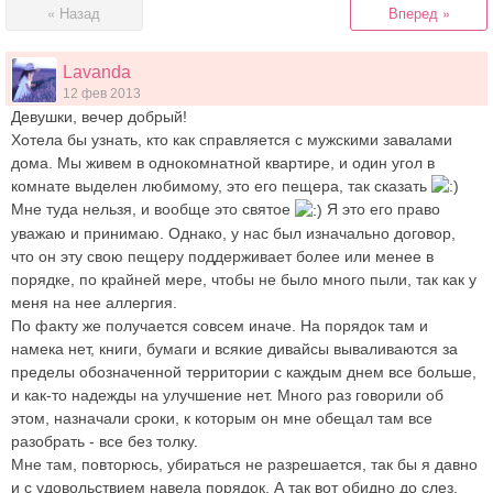
« Назад
Вперед »
Lavanda
12 фев 2013
Девушки, вечер добрый!
Хотела бы узнать, кто как справляется с мужскими завалами
дома. Мы живем в однокомнатной квартире, и один угол в
комнате выделен любимому, это его пещера, так сказать
Мне туда нельзя, и вообще это святое
Я это его право
уважаю и принимаю. Однако, у нас был изначально договор,
что он эту свою пещеру поддерживает более или менее в
порядке, по крайней мере, чтобы не было много пыли, так как у
меня на нее аллергия.
По факту же получается совсем иначе. На порядок там и
намека нет, книги, бумаги и всякие дивайсы вываливаются за
пределы обозначенной территории с каждым днем все больше,
и как-то надежды на улучшение нет. Много раз говорили об
этом, назначали сроки, к которым он мне обещал там все
разобрать - все без толку.
Мне там, повторюсь, убираться не разрешается, так бы я давно
и с удовольствием навела порядок. А так вот обидно до слез,