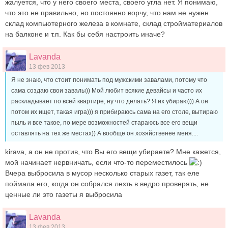
жалуется, что у него своего места, своего угла нет. Я понимаю,
что это не правильно, но постоянно ворчу, что нам не нужен
склад компьютерного железа в комнате, склад стройматериалов
на балконе и т.п. Как бы себя настроить иначе?
Lavanda
13 фев 2013
Я не знаю, что стоит понимать под мужскими завалами, потому что
сама создаю свои завалы)) Мой любит всякие девайсы и часто их
раскладывает по всей квартире, ну что делать? Я их убираю))) А он
потом их ищет, такая игра))) я прибираюсь сама на его столе, вытираю
пыль и все такое, по мере возможностей стараюсь все его вещи
оставлять на тех же местах)) А вообще он хозяйственее меня....
kirava, а он не против, что Вы его вещи убираете? Мне кажется,
мой начинает нервничать, если что-то переместилось
Вчера выбросила в мусор несколько старых газет, так еле
поймала его, когда он собрался лезть в ведро проверять, не
ценные ли это газеты я выбросила
Lavanda
13 фев 2013