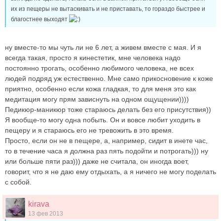
их из пещеры не вытаскивать и не приставать, то гораздо быстрее и
благостнее выходят
ну вместе-то мы чуть ли не 6 лет, а живем вместе с мая. И я
всегда такая, просто я кинестетик, мне человека надо
постоянно трогать, особенно любимого человека, не всех
людей подряд уж естественно. Мне само прикосновение к коже
приятно, особенно если кожа гладкая, то для меня это как
медитация могу прям зависнуть на одном ощущении))))
Педикюр-маникюр тоже стараюсь делать без его присутствия))
Я вообще-то могу одна побыть. Он и вовсе любит уходить в
пещеру и я стараюсь его не тревожить в это время.
Просто, если он не в пещере, а, например, сидит в инете час,
то в течение часа я должна раз пять подойти и потрогать))) ну
или больше пяти раз))) даже не считала, он иногда воет,
говорит, что я не даю ему отдыхать, а я ничего не могу поделать
с собой.
kirava
13 фев 2013