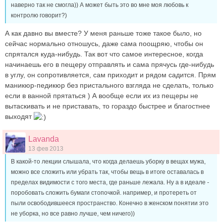
наверно так не смогла)) А может быть это во мне моя любовь к
контролю говорит?)
А как давно вы вместе? У меня раньше тоже такое было, но
сейчас нормально отношусь, даже сама поощряю, чтобы он
спрятался куда-нибудь. Так вот что самое интересное, когда
начинаешь его в пещеру отправлять и сама прячусь где-нибудь
в углу, он сопротивляется, сам приходит и рядом садится. Прям
маникюр-педикюр без пристального взгляда не сделать, только
если в ванной прятаться ) А вообще если их из пещеры не
вытаскивать и не приставать, то гораздо быстрее и благостнее
выходят
Lavanda
13 фев 2013
В какой-то лекции слышала, что когда делаешь уборку в вещах мужа,
можно все сложить или убрать так, чтобы вещь в итоге оставалась в
пределах видимости с того места, где раньше лежала. Ну а в идеале -
поробовать сложить бумаги стопочкой. например, и протереть от
пыли освободившееся пространство. Конечно в женском понятии это
не уборка, но все равно лучше, чем ничего))