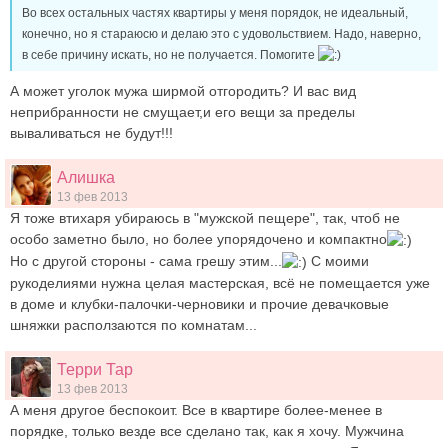
Во всех остальных частях квартиры у меня порядок, не идеальный,
конечно, но я стараюсю и делаю это с удовольствием. Надо, наверно,
в себе причину искать, но не получается. Помогите
А может уголок мужа ширмой отгородить? И вас вид
неприбранности не смущает,и его вещи за пределы
вываливаться не будут!!!
Алишка
13 фев 2013
Я тоже втихаря убираюсь в "мужской пещере", так, чтоб не
особо заметно было, но более упорядочено и компактно
Но с другой стороны - сама грешу этим...
С моими
рукоделиями нужна целая мастерская, всё не помещается уже
в доме и клубки-палочки-черновики и прочие девачковые
шняжки расползаются по комнатам...
Терри Тар
13 фев 2013
А меня другое беспокоит. Все в квартире более-менее в
порядке, только везде все сделано так, как я хочу. Мужчина