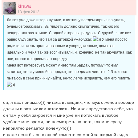
kirava
13 фев 2013
Да вот уже даже шторы купили, в пятницу поедем карниз покупать,
будем отгораживать. Выглядеть должно симпатично, так как его
пещера как раз в нише. С одной стороны, радуюсь. С другой - я же все
равно буду знать, что там за шторкой ужас-ужас
) У меня просто
родители очень организованные и упорядоченные, дома все
идеально и меня так же воспитывали. Я, конечно, не так аккуратна, как
они, но все же привыкла к порядку.
Меня вот интересует, может у него там бардак, потому что ему
кажется, что и у меня беспорядок, что не делаю чего-то...? Это я все
пытаюсь в себе причину найти, ее-то легче исправить, чем его пилить
)
ой, я вас понимаю))) читала в лекциях, что муж с женой вообще
должны в разных комнатах жить. Но я как представлю себе, что
он там у себя закроется и мне уже ни потискать в любое
удобное мне время, ни посмотреть на него, так мне сразу
неприятно делается почему-то)))
и даже если бы он в одной комнате со мной за ширмой сидел,