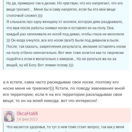
Ну да, примерно так и делаю. Но чувствую, что его напрягает, что его
вещи трогают...
Меня бы и саму напрягло, если бы кто мои вещи
стопочкой сложил ))))
Я слышала про одну женщину от коллеги, которую дико раздражало,
что муж после работы снимал носки и оставлял их на полу. Она
каждый раз запихивала их ногой под диван, чтобы глаза не мозолили
))) Он когда очнулся, все его носки (все!!) были под диваном в пыли.
После, так сказать, закрепления результата, желание оставлять носки
на полу отбило окончательно. Вот мне тоже хочется как-то творчески
подойти к этом и желательно с юмором... Ну не ругаться же из-за
вещей, ну ей Богу. Вот ломаю голову ))))
а я кстати, сама часто раскидываю свои носки, поэтому его
носки меня не тревожат))) Кстати, по поводу завоевания мной
его территории, если я на его территории раскладываю свои
вещи, то он на моей никогда. вот что интересно!
0kcaHaMi
14 фев 2013
Что касается здоровья, то тут о нем тоже стоит вопрос, так как у меня