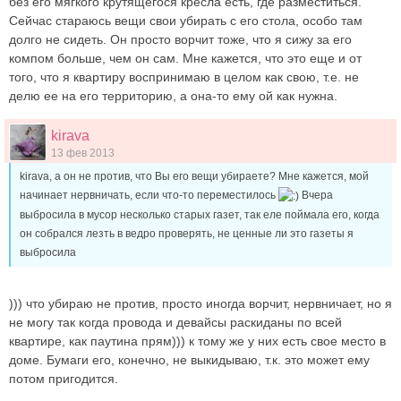
без его мягкого крутящегося кресла есть, где разместиться.
Сейчас стараюсь вещи свои убирать с его стола, особо там
долго не сидеть. Он просто ворчит тоже, что я сижу за его
компом больше, чем он сам. Мне кажется, что это еще и от
того, что я квартиру воспринимаю в целом как свою, т.е. не
делю ее на его территорию, а она-то ему ой как нужна.
kirava
13 фев 2013
kirava, а он не против, что Вы его вещи убираете? Мне кажется, мой
начинает нервничать, если что-то переместилось
Вчера
выбросила в мусор несколько старых газет, так еле поймала его, когда
он собрался лезть в ведро проверять, не ценные ли это газеты я
выбросила
))) что убираю не против, просто иногда ворчит, нервничает, но я
не могу так когда провода и девайсы раскиданы по всей
квартире, как паутина прям))) к тому же у них есть свое место в
доме. Бумаги его, конечно, не выкидываю, т.к. это может ему
потом пригодится.