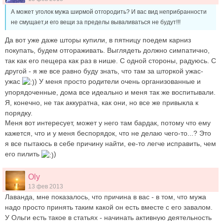
А может уголок мужа ширмой отгородить? И вас вид неприбранности
не смущает,и его вещи за пределы вываливаться не будут!!!
Да вот уже даже шторы купили, в пятницу поедем карниз
покупать, будем отгораживать. Выглядеть должно симпатично,
так как его пещера как раз в нише. С одной стороны, радуюсь. С
другой - я же все равно буду знать, что там за шторкой ужас-
ужас
) У меня просто родители очень организованные и
упорядоченные, дома все идеально и меня так же воспитывали.
Я, конечно, не так аккуратна, как они, но все же привыкла к
порядку.
Меня вот интересует, может у него там бардак, потому что ему
кажется, что и у меня беспорядок, что не делаю чего-то...? Это
я все пытаюсь в себе причину найти, ее-то легче исправить, чем
его пилить
)
Oly
13 фев 2013
Лаванда, мне показалось, что причина в вас - в том, что мужа
надо просто принять таким какой он есть вместе с его завалом.
У Ольги есть такое в статьях - начинать активную деятельность