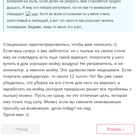
аллергия на пыль. Если долго не убирать, мне становится трудно
дышать. Я ему это говорю регулярно, но он как-то внимания не
обращает.
Хотя во всем остальном он у меня очень
заботливый и любящий, а вот тут просто как отрезает всякое
понимание. Видимо, чему-то меня это учит...
Специально зарегистрировалась, чтобы вам написать =)
Если ваш супруг о вас заботится, но с пылью на своем столе
ему не совладать есть еще такой вариант: попросите у него
купить в дом хорошую мойку воздуха! Не увлажнитель, и не
ионизатор, а именно мойку. Это удовольствие недешевое. Если
покупать швейцарскую, то около 12 тысяч. Но! Вы уже сами
убедились, что уборка на его столе для него на вариант, а
заработать на мойку (которая прекрасно решит все проблемы с
пылью) можно. Пусть не сразу, но это отличная цель, которая
ему точно под силу. Может, если вы смените невозможную
просьбу на возможную, дела пойдут на лад.
Удачи вам =)
« Назад
Вперед »