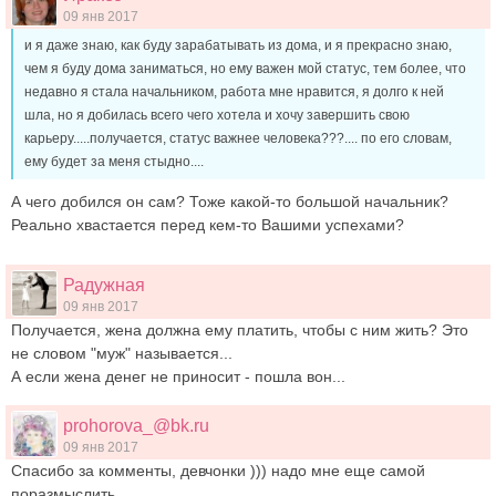
09 янв 2017
и я даже знаю, как буду зарабатывать из дома, и я прекрасно знаю,
чем я буду дома заниматься, но ему важен мой статус, тем более, что
недавно я стала начальником, работа мне нравится, я долго к ней
шла, но я добилась всего чего хотела и хочу завершить свою
карьеру.....получается, статус важнее человека???.... по его словам,
ему будет за меня стыдно....
А чего добился он сам? Тоже какой-то большой начальник?
Реально хвастается перед кем-то Вашими успехами?
Радужная
09 янв 2017
Получается, жена должна ему платить, чтобы с ним жить? Это
не словом "муж" называется...
А если жена денег не приносит - пошла вон...
prohorova_@bk.ru
09 янв 2017
Спасибо за комменты, девчонки ))) надо мне еще самой
поразмыслить ...