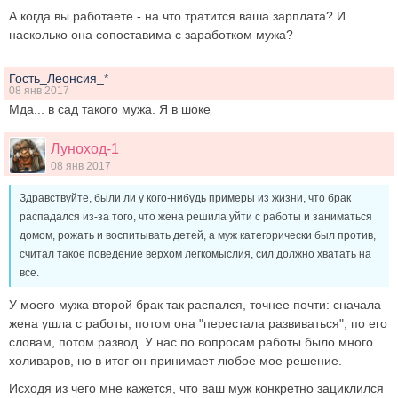
А когда вы работаете - на что тратится ваша зарплата? И
насколько она сопоставима с заработком мужа?
Гость_Леонсия_*
08 янв 2017
Мда... в сад такого мужа. Я в шоке
Луноход-1
08 янв 2017
Здравствуйте, были ли у кого-нибудь примеры из жизни, что брак
распадался из-за того, что жена решила уйти с работы и заниматься
домом, рожать и воспитывать детей, а муж категорически был против,
считал такое поведение верхом легкомыслия, сил должно хватать на
все.
У моего мужа второй брак так распался, точнее почти: сначала
жена ушла с работы, потом она "перестала развиваться", по его
словам, потом развод. У нас по вопросам работы было много
холиваров, но в итог он принимает любое мое решение.
Исходя из чего мне кажется, что ваш муж конкретно зациклился