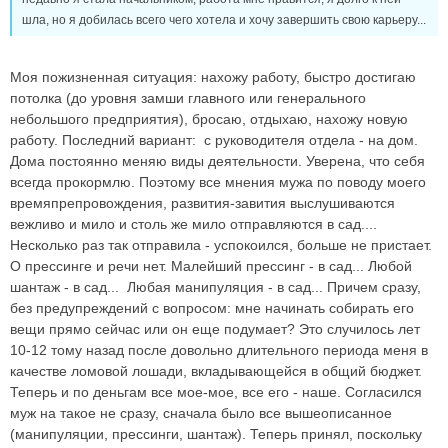
шла, но я добилась всего чего хотела и хочу завершить свою карьеру...
Моя пожизненная ситуация: нахожу работу, быстро достигаю
потолка (до уровня замши главного или генерального
небольшого предприятия), бросаю, отдыхаю, нахожу новую
работу. Последний вариант: с руководителя отдела - на дом.
Дома постоянно меняю виды деятельности. Уверена, что себя
всегда прокормлю. Поэтому все мнения мужа по поводу моего
времяпрепровождения, развития-завития выслушиваются
вежливо и мило и столь же мило отправляются в сад....
Несколько раз так отправила - успокоился, больше не пристает.
О прессинге и речи нет. Малейший прессинг - в сад... Любой
шантаж - в сад... Любая манипуляция - в сад... Причем сразу,
без предупреждений с вопросом: мне начинать собирать его
вещи прямо сейчас или он еще подумает? Это случилось лет
10-12 тому назад после довольно длительного периода меня в
качестве ломовой лошади, вкладывающейся в общий бюджет.
Теперь и по деньгам все мое-мое, все его - наше. Согласился
муж на такое не сразу, сначала было все вышеописанное
(манипуляции, прессинги, шантаж). Теперь принял, поскольку