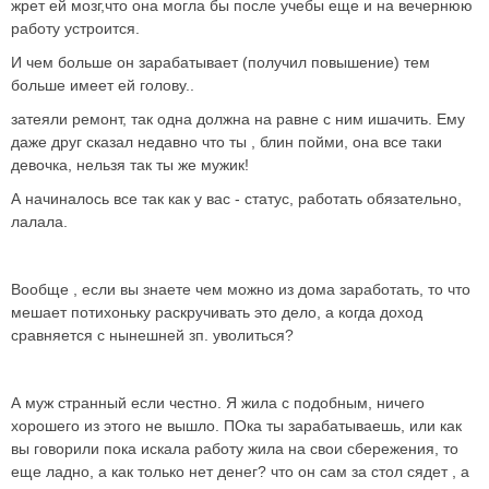
жрет ей мозг,что она могла бы после учебы еще и на вечернюю
работу устроится.
И чем больше он зарабатывает (получил повышение) тем
больше имеет ей голову..
затеяли ремонт, так одна должна на равне с ним ишачить. Ему
даже друг сказал недавно что ты , блин пойми, она все таки
девочка, нельзя так ты же мужик!
А начиналось все так как у вас - статус, работать обязательно,
лалала.
Вообще , если вы знаете чем можно из дома заработать, то что
мешает потихоньку раскручивать это дело, а когда доход
сравняется с нынешней зп. уволиться?
А муж странный если честно. Я жила с подобным, ничего
хорошего из этого не вышло. ПОка ты зарабатываешь, или как
вы говорили пока искала работу жила на свои сбережения, то
еще ладно, а как только нет денег? что он сам за стол сядет , а