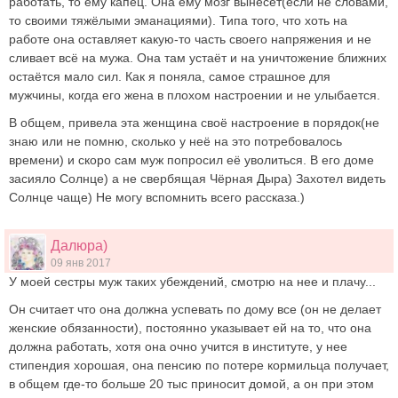
работать, то ему капец. Она ему мозг вынесет(если не словами,
то своими тяжёлыми эманациями). Типа того, что хоть на
работе она оставляет какую-то часть своего напряжения и не
сливает всё на мужа. Она там устаёт и на уничтожение ближних
остаётся мало сил. Как я поняла, самое страшное для
мужчины, когда его жена в плохом настроении и не улыбается.
В общем, привела эта женщина своё настроение в порядок(не
знаю или не помню, сколько у неё на это потребовалось
времени) и скоро сам муж попросил её уволиться. В его доме
засияло Солнце) а не свербящая Чёрная Дыра) Захотел видеть
Солнце чаще) Не могу вспомнить всего рассказа.)
Далюра)
09 янв 2017
У моей сестры муж таких убеждений, смотрю на нее и плачу...
Он считает что она должна успевать по дому все (он не делает
женские обязанности), постоянно указывает ей на то, что она
должна работать, хотя она очно учится в институте, у нее
стипендия хорошая, она пенсию по потере кормильца получает,
в общем где-то больше 20 тыс приносит домой, а он при этом