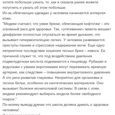
хотите побольше узнать, то ,как я сказала ранее можете
погуглить и узнать об этом побольше.
Из-за облегающих одеждах у человека начинается аллергия
кожи,
"Медики считают, что узкие брюки, облегающие кофточки – это
огромный риск для здоровья. Так, «утягивание» живота мешает
диафрагме полностью опускаться во время дыхания, что
вызывает гипервентиляцию легких. У человека развиваются
приступы паники и стрессовое недержание мочи. Еще одно
неприятное последствие ношения тесных брюк – изжога. Ее
причиной служит то, что под воздействием давления
поджелудочная кислота поднимается к пищеводу. Рубашки и
водолазки с узкими воротниками могут пережимать яремную
артерию, как следствие – повышение внутриглазного давления.
А это риск развития глаукомы. Неприятно для организма и
тесное белье, особенно из синтетических материалов. Оно
вызывает болезни мочеполовой системы. В связи с этим,
медики рекомендуют выбирать модели более свободного
покроя."
По-моему выводу,думаю что школа должна думать о здоровье
человека!