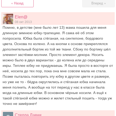
« Назад
Вперед »
Elen@
08 окт 2013
Помню, в детстве (мне было лет 13) мама пошила для меня
длинную зимнюю юбку-трапецию. Я сама её об этом
попросила. Юбка была стёганая, на синтепоне, бордового
цвета. Основа по колено. А на кнопки к основе прикреплялся
дополнительный бортик из той же ткани. Сбоку по бортику шёл
элемент застёжки-молнии. Просто элемент декора. Носить
можно было в двух вариантах - до колена или до середины
икры. Теплее юбку не придумаешь. Я была просто в восторге от
неё, носила до тех пор, пока она мне совсем мала не стала.
Позже пыталась повторить эту юбку в другом цвете и размере,
но уже не то - бёдра округлились и стёганая юбка начинала
меня полнить. А вообще на тот период у нас в классе была
мода на длинные юбки. В основном чёрные носили. А ещё к
такой стёганой юбке можно и жилет стильный пошить - тогда уж
точно не замёрзнет!
Стелла Лавки