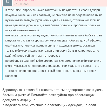
27 авг 2023
я стесняюсь спросить, какие колготки Вы покупаете? я своей дочери
покупаю Конте, они не сползают, не свисают, не передавливают, их не
нужно натягивать до груди - они сидят на талии, отлично носятся, по
цене дешевле украинских, а тем более польских. проблемы здесь не
вижу абсолютно никакой.
что касается капусты - ну ладно, колготки+теплые штаны+юбка это не
капуста ни разу, и на уроках села-встала дает сАвсем другой эффект,
ога))) кстати, легенсы можно и снять, находясь в школе, остаться
только в брюках и колготках. а колготки могут быть и капроновые, по
крайней мере сейчас, пока нет морозов
но ребенок в длинной юбке смотрится дисгармонично, в брюках или в
юбке чуть выше колен гораздо красивее. тем более, что бархат - это
тяжелая вечерняя ткань, на каждый день носить бархатные вещи -
моветон
Здраствуйте ,хотела бы сказать ,что вы подвергаете свою дочь
большим ризкам! Почитайте пожалуйста про облегающих
одеждах в медицине,
я поделюсь тем, что знаю о облегающих одеждах, но если