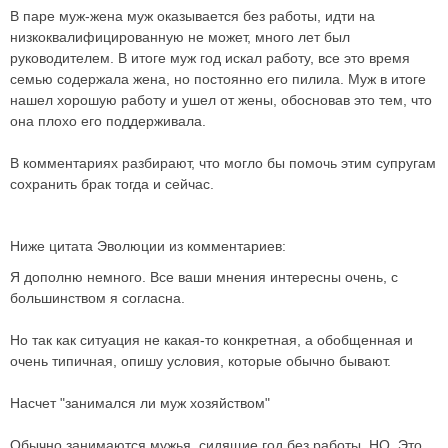
В паре муж-жена муж оказывается без работы, идти на
низкоквалифицированную не может, много лет был
руководителем. В итоге муж год искал работу, все это время
семью содержала жена, но постоянно его пилила. Муж в итоге
нашел хорошую работу и ушел от жены, обосновав это тем, что
она плохо его поддерживала.
В комментариях разбирают, что могло бы помочь этим супругам
сохранить брак тогда и сейчас.
Ниже цитата Эволюции из комментариев:
Я дополню немного. Все ваши мнения интересны очень, с
большинством я согласна.
Но так как ситуация не какая-то конкретная, а обобщенная и
очень типичная, опишу условия, которые обычно бывают.
Насчет "занимался ли муж хозяйством"
Обычно занимаются мужья, сидящие год без работы. НО. Это