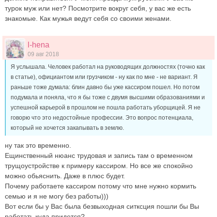
турок муж или нет? Посмотрите вокруг себя, у вас же есть
знакомые. Как мужья ведут себя со своими женами.
l-hena
09 авг 2018
Я услышала. Человек работал на руководящих должностях (точно как
в статье), официантом или грузчиком - ну как по мне - не вариант. Я
раньше тоже думала: блин давно бы уже кассиром пошел. Но потом
подумала и поняла, что я бы тоже с двумя высшими образованиями и
успешной карьерой в прошлом не пошла работать уборщицей. Я не
говорю что это недостойные профессии. Это вопрос потенциала,
который не хочется закапывать в землю.
ну так это временно.
Ещинственный нюанс трудовая и запись там о временном
трущоустройстве к примеру кассиром. Но все же спокойно
можно обьяснить. Даже в плюс будет.
Почему работаете кассиром потому что мне нужно кормить
семью и я не могу без работы)))
Вот если бы у Вас была безвыходная ситксция пошли бы Вы
работать куда придется?