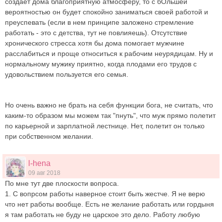
создает дома благоприятную атмосферу, то с бОльшей
вероятностью он будет спокойно заниматься своей работой и
преуспевать (если в нем принципе заложено стремление
работать - это с детства, тут не повлияешь). Отсутствие
хронического стресса хотя бы дома помогает мужчине
расслабиться и проще относиться к рабочим неурядицам. Ну и
нормальному мужику приятно, когда плодами его трудов с
удовольствием пользуется его семья.
Но очень важно не брать на себя функции бога, не считать, что
каким-то образом мы можем так "пнуть", что муж прямо полетит
по карьерной и зарплатной лестнице. Нет, полетит он только
при собственном желании.
l-hena
09 авг 2018
По мне тут две плоскости вопроса.
1. С вопрсом работы наверное стоит быть жестче. Я не верю
что нет работы вообще. Есть не желание работать или гордыня
я там работать не буду не царское это дело. Работу любую