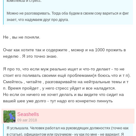
комплексы и стресс.
Можно не разговаривать. Тогда оба будем в своем соку вариться и фиг
знает, что надумаем друг про друга.
Не , вы не поняли.
Очаг как хотите так и содержите , можнр и на 1000 прожить в
неделю . Я это точно знаю.
Я про то, что если муж реально ищет и что-то делает - то не
стоит его поливать своими ещё проблемами(я боюсь что и т п).
Смейтесь , читайте , разговаривайте на нейтральные темы и т
п. Время пройдет , у него стресс уйдет и все наладится.
Но если он ничего не хочет делать и вы видите что сидит на
вашей шее уже долго - тут надо его конкретно пиннуть
Seashells
09 авг 2018
Я услышала. Человек работал на руководящих должностях (точно как
в статье), официантом или грузчиком - ну как по мне - не вариант. Я