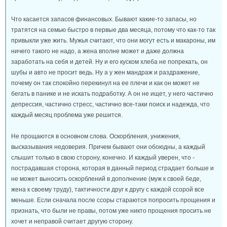
Что касается запасов финансовых. Бывают какие-то запасы, но
тратятся на семью быстро в первые два месяца, потому что как-то так
привыкли уже жить. Мужья считают, что они могут есть и макароны, им
ничего такого не надо, а жена вполне может и даже должна
заработать на себя и детей. Ну и его куском хлеба не попрекать, он
шубы и авто не просит ведь. Ну а у жен мандраж и раздражение,
почему он так спокойно перекинул на ее плечи и как он может не
бегать в панике и не искать подработку. А он не ищет, у него частично
депрессия, частично стресс, частично все-таки поиск и надежда, что
каждый месяц проблема уже решится.
Не прощаются в основном слова. Оскорбления, унижения,
высказывания недоверия. Причем бывают они обоюдны, а каждый
слышит только в свою сторону, конечно. И каждый уверен, что -
пострадавшая сторона, которая в данный период страдает больше и
не может выносить оскорблений в дополнение (муж к своей беде,
жена к своему труду), тактичности друг к другу с каждой ссорой все
меньше. Если сначала после ссоры стараются попросить прощения и
признать, что были не правы, потом уже никто прощения просить не
хочет и неправой считает другую сторону.