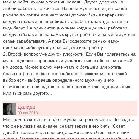
можно найти думаю в течении недели. Другое дело что на
любой работать не хочется. Но если муж не отрицает саоей
роли то по логике для него норм должно быть в перерывах
между работами не перебирать, а работать там где платят и
куда берут. Не одну ситупцию знаю когда мужчины работали
между работами не на самых крутых работах и на минимум для
семьи зарабатывали. А пока Вы содержите семью и муж
прекрасно себя чувствует месецами ища работу...
2. Второй вопрос уже другой плоскости. Если Вы полагаетесь на
мужа то должны принимать и укладываться в обеспечиваемый
им доход. Можно в слух мечижтать о большем или хотеть
большего)) но не факт что сработает к сожалению это такой
выбор если выбираешь определенного мужчину и его
возможности, приходится под него скажем так подстраиваться.
Или выбирать другого...
Далида
09 авг 2018
Мне тоже кажется что надо с мужчины тревогу снять. Вы видите,
что он не лежит на диване, значит верьте в его силы. Совет
давайте только когда спросит, а сами занимайтесь домашним
очагом. Может он успокоиться и увидит ситуацию спокойным и