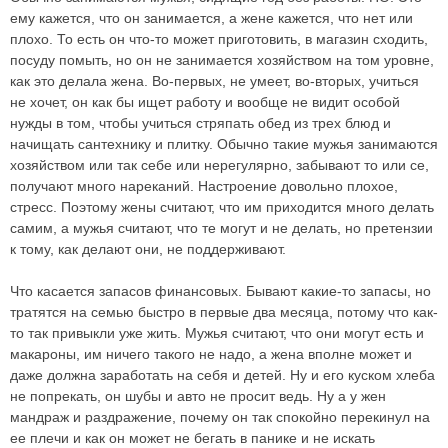
ему кажется, что он занимается, а жене кажется, что нет или
плохо. То есть он что-то может приготовить, в магазин сходить,
посуду помыть, но он не занимается хозяйством на том уровне,
как это делала жена. Во-первых, не умеет, во-вторых, учиться
не хочет, он как бы ищет работу и вообще не видит особой
нужды в том, чтобы учиться стряпать обед из трех блюд и
начищать сантехнику и плитку. Обычно такие мужья занимаются
хозяйством или так себе или нерегулярно, забывают то или се,
получают много нареканий. Настроение довольно плохое,
стресс. Поэтому жены считают, что им приходится много делать
самим, а мужья считают, что те могут и не делать, но претензии
к тому, как делают они, не поддерживают.
Что касается запасов финансовых. Бывают какие-то запасы, но
тратятся на семью быстро в первые два месяца, потому что как-
то так привыкли уже жить. Мужья считают, что они могут есть и
макароны, им ничего такого не надо, а жена вполне может и
даже должна заработать на себя и детей. Ну и его куском хлеба
не попрекать, он шубы и авто не просит ведь. Ну а у жен
мандраж и раздражение, почему он так спокойно перекинул на
ее плечи и как он может не бегать в панике и не искать