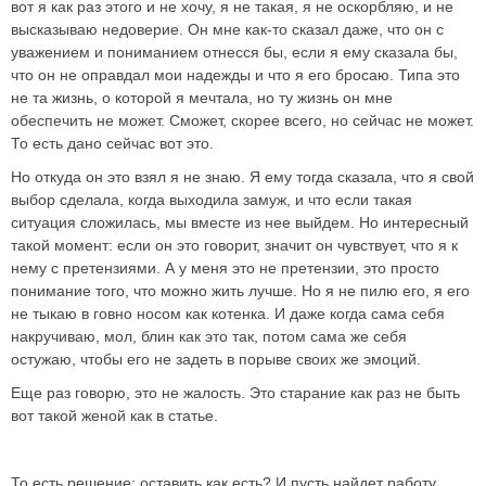
вот я как раз этого и не хочу, я не такая, я не оскорбляю, и не
высказываю недоверие. Он мне как-то сказал даже, что он с
уважением и пониманием отнесся бы, если я ему сказала бы,
что он не оправдал мои надежды и что я его бросаю. Типа это
не та жизнь, о которой я мечтала, но ту жизнь он мне
обеспечить не может. Сможет, скорее всего, но сейчас не может.
То есть дано сейчас вот это.
Но откуда он это взял я не знаю. Я ему тогда сказала, что я свой
выбор сделала, когда выходила замуж, и что если такая
ситуация сложилась, мы вместе из нее выйдем. Но интересный
такой момент: если он это говорит, значит он чувствует, что я к
нему с претензиями. А у меня это не претензии, это просто
понимание того, что можно жить лучше. Но я не пилю его, я его
не тыкаю в говно носом как котенка. И даже когда сама себя
накручиваю, мол, блин как это так, потом сама же себя
остужаю, чтобы его не задеть в порыве своих же эмоций.
Еще раз говорю, это не жалость. Это старание как раз не быть
вот такой женой как в статье.
То есть решение: оставить как есть? И пусть найдет работу