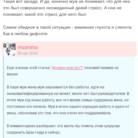
Такая вот засада. И да, конечно муж не понимает, что для нее
это был совершенно неожиданный дикий стресс. А она не
понимает, какой это стресс для него был.
Самое обидное в такой ситуации - взаимная глухота и слепота.
Как в любом дефолте.
muamma
09 авг 2018
Еще в конце этой статьи
"Должен или нет?"
похожий пример из
жизни:
В паре муж-жена муж оказывается без работы, идти на
низкоквалифицированную не может, много лет был руководителем. В
итоге муж год искал работу, все это время семью содержала жена, но
постоянно его пилила. Муж в итоге нашел хорошую работу и ушел от
жены, обосновав это тем, что она плохо его поддерживала.
В комментариях разбирают, что могло бы помочь этим супругам
сохранить брак тогда и сейчас.