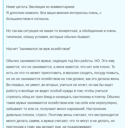
Ниже цитата Эволюции из комментариев:
Я дополню немного. Все ваши мнения интересны очень, с
большинством я согласна.
Но так как ситуация не какая-то конкретная, а обобщенная и очень
типичная, опишу условия, которые обычно бывают.
Насчет "занимался ли муж хозяйством"
Обычно занимаются мужья, сидящие год без работы. НО. Это ему
кажется, что он занимается, а жене кажется, что нет или плохо. То
есть он что-то может приготовить, в магазин сходить, посуду помыть,
но он не занимается хозяйством на том уровне, как это делала жена.
Во-первых, не умеет, во-вторых, учиться не хочет, он как бы ищет
работу и вообще не видит особой нужды в том, чтобы учиться
стряпать обед из трех блюд и начищать сантехнику и плитку. Обычно
такие мужья занимаются хозяйством или так себе или нерегулярно,
забывают то или се, получают много нареканий. Настроение
довольно плохое, стресс. Поэтому жены считают, что им приходится
много делать самим, а мужья считают, что те могут и не делать, но
претензии к тому, как делают они, не поддерживают.