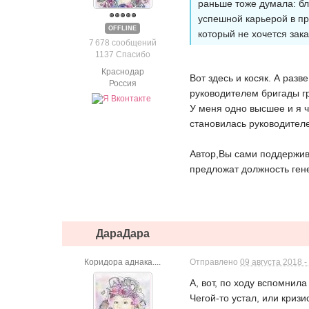
раньше тоже думала: бл
успешной карьерой в п
OFFLINE
который не хочется зак
7 678 сообщений
1137 Спасибо
Краснодар
Вот здесь и косяк. А раз
Россия
руководителем бригады гр
У меня одно высшее и я ч
становилась руководителе
Автор,Вы сами поддержива
предложат должность ген
ДараДара
Коридора аднака....
Отправлено
09 августа 2018 -
А, вот, по ходу вспомнил
Чегой-то устал, или криз