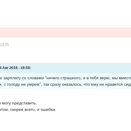
 19:05
 Авг 2018 - 18:58:
ою зарплату со словами "ничего страшного, я в тебя верю, мы вмес
 с голоду не умрем", так сразу оказалось, что ему не нравится си
м могу представить.
том, скорее всего, и ошибка.