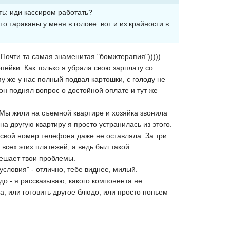
ть: иди кассиром работать?
то тараканы у меня в голове. вот и из крайности в
 Почти та самая знаменитая "бомжтерапия")))))
пейки. Как только я убрала свою зарплату со
у же у нас полный подвал картошки, с голоду не
 он поднял вопрос о достойной оплате и тут же
. Мы жили на съемной квартире и хозяйка звонила
на другую квартиру я просто устранилась из этого.
И свой номер телефона даже не оставляла. За три
всех этих платежей, а ведь был такой
 решает твои проблемы.
условия" - отлично, тебе виднее, милый.
до - я рассказываю, какого компонента не
та, или готовить другое блюдо, или просто попьем