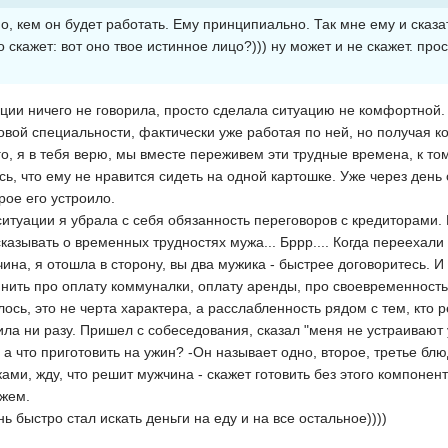
, кем он будет работать. Ему принципиально. Так мне ему и сказа
о скажет: вот оно твое истинное лицо?))) ну может и не скажет. прос
ации ничего не говорила, просто сделала ситуацию не комфортной.
вой специальности, фактически уже работая по ней, но получая ко
о, я в тебя верю, мы вместе переживем эти трудные времена, к том
ось, что ему не нравится сидеть на одной картошке. Уже через день
рое его устроило.
 ситуации я убрала с себя обязанность переговоров с кредиторами
казывать о временных трудностях мужа... Бррр.... Когда переехали 
чина, я отошла в сторону, вы два мужика - быстрее договоритесь. 
ить про оплату коммуналки, оплату аренды, про своевременность 
лось, это не черта характера, а расслабленность рядом с тем, кто
ла ни разу. Пришел с собеседования, сказал "меня не устраивают 
а что приготовить на ужин? -Он называет одно, второе, третье блю
ками, жду, что решит мужчина - скажет готовить без этого компонен
яжем.
ь быстро стал искать деньги на еду и на все остальное))))