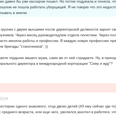
ин давно бы уже кассиром пошел. Но потом подумала и поняла, ч
рошлом не пошла работать уборщицей. Я не говорю что это недост
апывать в землю.
ве грузчик с двумя высшими после директорской должности зароет 
узчиков. Через месяц руководитедлем отдела логистики. Через пол
асто меняла работы и профессии. В каждую новую профессию прихо
м бригады "станочников". ))
ете гордыню вашего мужа, сами же от неё страдаете. Ну, в принци
ерального директора в международной корпорации "Сижу и жду"?
 15:54
а историю одного знакомого, отца двоих детей (43 ему сейчас где-т
ис среднего возраста, или еще чего, уволился,захотел в работяги, 