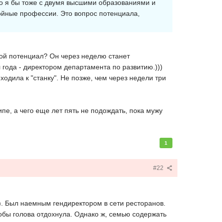
то я бы тоже с двумя высшими образованиями и
ойные профессии. Это вопрос потенциала,
свой потенциал? Он через неделю станет
 года - директором департамента по развитию.)))
дила к "станку". Не позже, чем через недели три
пе, а чего еще лет пять не подождать, пока мужу
1
#22
о). Был наемным гендиректором в сети ресторанов.
чтобы голова отдохнула. Однако ж, семью содержать