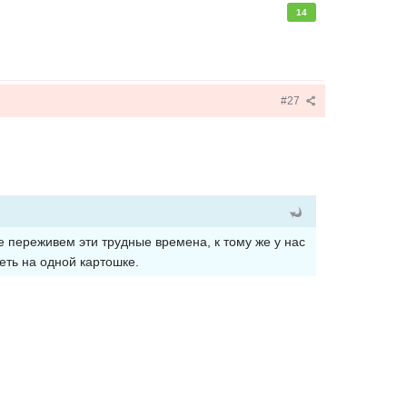
14
#27
те переживем эти трудные времена, к тому же у нас
деть на одной картошке.