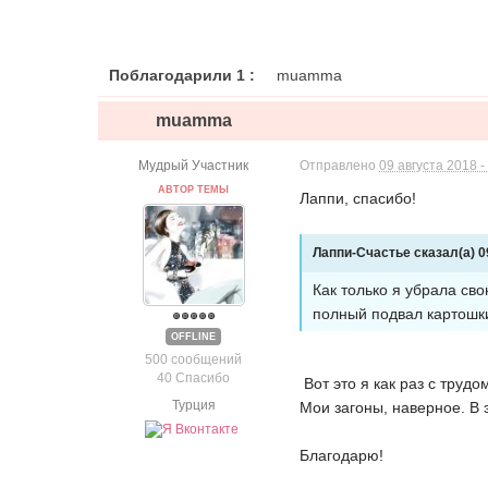
Поблагодарили 1 :
muamma
muamma
Мудрый Участник
Отправлено
09 августа 2018 -
АВТОР ТЕМЫ
Лаппи, спасибо!
Лаппи-Счастье сказал(а) 09
Как только я убрала св
полный подвал картошки,
OFFLINE
500 сообщений
40 Спасибо
Вот это я как раз с трудо
Турция
Мои загоны, наверное. В э
Благодарю!