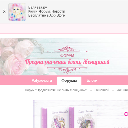
Валяева.ру
X
Книги, Форум, Новости
Бесплатно в App Store
ФОРУМ
Предназначение быть Женщиной
Valyaeva.ru
Форумы
Блоги
Форум "Предназначение быть Женщиной"
→
Основной
→
Женщин