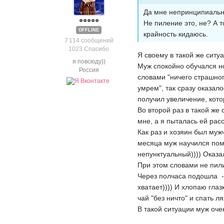
Да мне непринципиально
Не пиление это, не? А т
OFFLINE
крайность кидаюсь.
7 114 сообщений
1023 Спасибо
Я своему в такой же ситу
я повсюду))
Муж спокойно обучался но
Россия
словами "ничего страшног
умрем", так сразу оказал
получил увеличение, кото
Во второй раз в такой же
мне, а я пыталась ей расс
Как раз и хозяин был муж
месяца муж научился помн
непунктуальный)))) Оказа
При этом словами не пили
Через полчаса подошла - 
хватает)))) И хлопаю глаз
чай "без ничто" и спать л
В такой ситуации муж очен