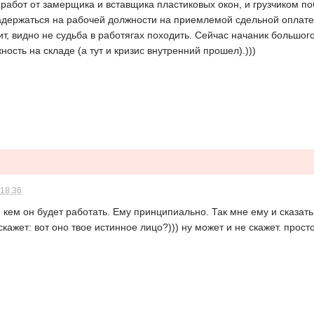
работ от замерщика и вставщика пластиковых окон, и грузчиком поб
 задержаться на рабочей должности на приемлемой сдельной оплат
ит, видно не судьба в работягах походить. Сейчас начаник большог
ость на складе (а тут и кризис внутренний прошел).)))
 18:36
кем он будет работать. Ему принципиально. Так мне ему и сказать
скажет: вот оно твое истинное лицо?))) ну может и не скажет. прост