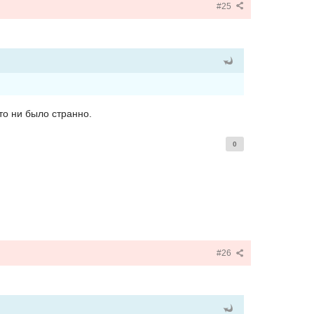
#25
то ни было странно.
0
#26