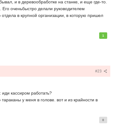
ывал, и в деревообработке на станке, и еще где-то.
е. Его оченьбыстро делали руководителем
о отдела в крупной организации, в которую пришел
1
#23
: иди кассиром работать?
о тараканы у меня в голове. вот и из крайности в
0