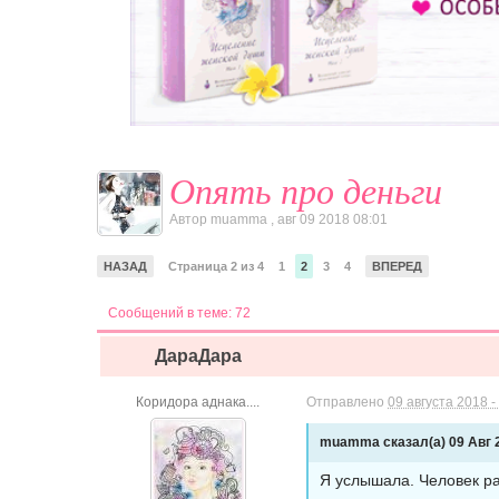
Опять про деньги
Автор
muamma
,
авг 09 2018 08:01
НАЗАД
Страница 2 из 4
1
2
3
4
ВПЕРЕД
Сообщений в теме: 72
ДараДара
Коридора аднака....
Отправлено
09 августа 2018 -
muamma сказал(а) 09 Авг 2
Я услышала. Человек раб