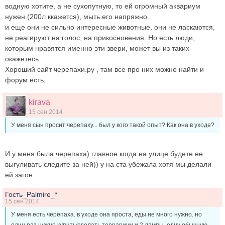
водную хотите, а не сухопутную, то ей огромный аквариум
нужен (200л ккажется), мыть его напряжно.
и еще они не сильно интересные животные, они не ласкаются,
не реагируют на голос, на прикосновения. Но есть люди,
которым нравятся именно эти звери, может вы из таких
окажетесь.
Хороший сайт черепахи.ру , там все про них можно найти и
форум есть.
kirava
15 сен 2014
У меня сын просит черепаху... был у кого такой опыт? Как она в уходе?
И у меня была черепаха) главное когда на улице будете ее
выгуливать следите за ней)) у на ста убежала хотя мы делали
ей загон
Гость_Palmire_*
15 сен 2014
У меня есть черепаха. в уходе она проста, еды не много нужно. но
один раз нужно купить/сделать террариум и 2 лампы. одну обычную,