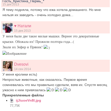
Гость_Кристина_Пермь_*
15 дек 2013
Я тему подняла, потому что ежа хотела домашнего. Но мне
нельзя их заводить - очень холодно дома...
♥ Натали
15 дек 2013
У меня были две такие милые мышки. Вернее это декоративные
крыски. Обожала их! Прожили полтора года...(
Звали их Зефир и Пряник!
Dvesovi
14 сен 2014
У меня кролики есть)
Непростые животные, как оказалось. Первое время
сомневалась что мы правильно сделали, взяв их. Спустя месяц
ужасно к ним привязалась
Прикрепленные файлы
ijJiuoeVn8I.jpg
77,75К