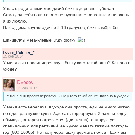
У нас с родителями жил дикий ёжик в деревне - убежал.
Сама для себя поняла, что не нужны мне животные и не очень
я их люблю.
Плюс, дома круглогодично 8-16 градусов, ёжик замёрз бы.
Шиншиллы мега-клёвые! Жду фотку!
Гость_Palmire_*
15 сен 2014
У меня сын просит черепаху... был у кого такой опыт? Как она в
уходе?
Dvesovi
15 сен 2014
У меня сын просит черепаху... был у кого такой опыт? Как она в уходе?
У меня есть черепаха. в уходе она проста, еды не много нужно.
но один раз нужно купить/сделать террариум и 2 лампы. одну
обычную, которая нагревается (для тепла), а вторую уф
специальную для рептилий. ее нужно менять каждые полгода-
год (500-1000р). На полу черепашку держать нельзя. Если вы