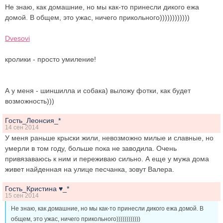
Не знаю, как домашние, но мы как-то принесли дикого ежа
домой. В общем, это ужас, ничего прикольного))))))))))))
Dvesovi
кролики - просто умиление!
А у меня - шиншилла и собака) выложу фотки, как будет
возможность)))
Гость_Леонсия_*
14 сен 2014
У меня раньше крыски жили, невозможно милые и славные, но
умерли в том году, больше пока не заводила. Очень
привязаваюсь к ним и переживаю сильно. А еще у мужа дома
живет найденная на улице песчанка, зовут Валера.
Гость_Кристина ♥_*
15 сен 2014
Не знаю, как домашние, но мы как-то принесли дикого ежа домой. В
общем, это ужас, ничего прикольного))))))))))))