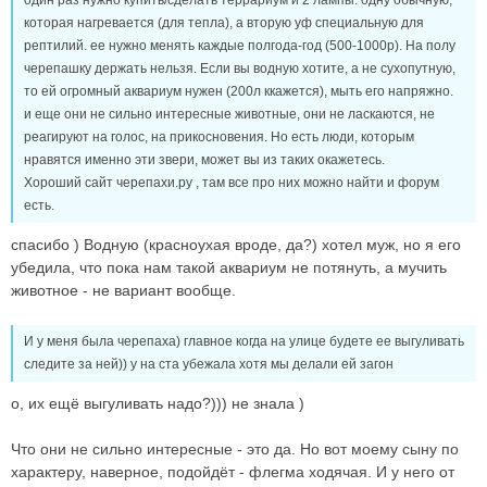
которая нагревается (для тепла), а вторую уф специальную для
рептилий. ее нужно менять каждые полгода-год (500-1000р). На полу
черепашку держать нельзя. Если вы водную хотите, а не сухопутную,
то ей огромный аквариум нужен (200л ккажется), мыть его напряжно.
и еще они не сильно интересные животные, они не ласкаются, не
реагируют на голос, на прикосновения. Но есть люди, которым
нравятся именно эти звери, может вы из таких окажетесь.
Хороший сайт черепахи.ру , там все про них можно найти и форум
есть.
спасибо ) Водную (красноухая вроде, да?) хотел муж, но я его
убедила, что пока нам такой аквариум не потянуть, а мучить
животное - не вариант вообще.
И у меня была черепаха) главное когда на улице будете ее выгуливать
следите за ней)) у на ста убежала хотя мы делали ей загон
о, их ещё выгуливать надо?))) не знала )
Что они не сильно интересные - это да. Но вот моему сыну по
характеру, наверное, подойдёт - флегма ходячая. И у него от