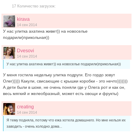
17 Количество загрузок:
kirava
14 сен 2014
У нас улитка ахатина живет)) на новоселье
подарили)прикольная))
Dvesovi
14 сен 2014
У нас улитка ахатина живет)) на новоселье подарили)прикольная))
У меня гостила недельку улитка подруги. Его гордо зовут
Олег))))) Какули, свисающие с крышки коробки - это нечто)))))))
А дети были в шоке, не очень поняли где у Олега рот и как он,
весь мягкий и желеобразный, может есть овощи и фрукты)
creating
14 сен 2014
Я тему подняла, потому что ежа хотела домашнего. Но мне нельзя их
заводить - очень холодно дома...