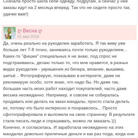
Сначала просто шила себе одежду, подругам, а сейчас у нее
заказы идут на 2 месяца вперед. Так что не сидите просто так,
удачки вам!)
ღ Весна ღ
01 мая 2018
Да, очень реально на рукоделии заработать. Я так живу уже
больше лет 7-8 точно, занимаясь почти только рукоделием...
Каких-то "фишек" специальных я не знаю, под спрос не
подстраиваюсь, делаю только то, что мне нравится, в разных
видах рукоделия - украшения из бисера, вязание, вышивка,
шитьё... Фотографирую, показываю в интернете, даже не
рекламирую особо, хотя знаю, что надо бы. Но даже так,
большая часть моих работ находит покупателей, часто даже
весьма неожиданно. Например, я совсем не собиралась
продавать или делать на заказ мандалы, просто стала делать
их, потому что было интересно и понравилось... Просто
сфотографировала и выложила на свою страничку. В результате
стали писать люди и спрашивать, можно ли заказать )))
Конечно, я согласилась. И заработала неожиданно на этих
мандалах довольно приличные деньги и как раз тогда, когда они