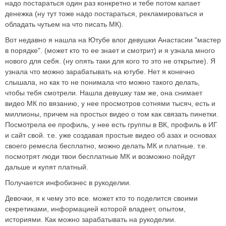
надо постараться один раз конкретно и тебе потом капает
денежка (ну тут тоже надо постараться, рекламироваться и
обладать чутьем на что писать МК).
Вот недавно я нашла на Ютубе влог девушки Анастасии "мастер
в порядке". (может кто то ее знает и смотрит) и я узнала много
нового для себя. (ну опять таки для кого то это не открытие). Я
узнала что можно зарабатывать на ютубе. Нет я конечно
слышала, но как то не понимала что можно такого делать,
чтобы тебя смотрели. Нашла девушку там же, она снимает
видео МК по вязанию, у нее просмотров сотнями тысяч, есть и
миллионы, причем на простых видео о том как связать пинетки.
Посмотрела ее профиль, у нее есть группы в ВК, профиль в ИГ
и сайт свой. т.е. уже создавая простые видео об азах и основах
своего ремесла бесплатно, можно делать МК и платные. т.е.
посмотрят люди твои бесплатные МК и возможно пойдут
дальше и купят платный.
Получается инфобизнес в рукоделии.
Девочки, я к чему это все. может кто то поделится своими
секретиками, информацией которой владеет, опытом,
историями. Как можно зарабатывать на рукоделии.