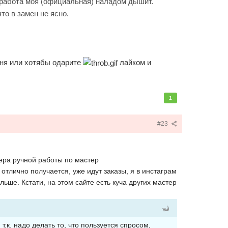
е работа моя (официальная) наладом дышит.
то в замен не ясно.
еня или хотябы одарите
лайком и
1
#23
сера ручной работы по мастер
это отлично получается, уже идут заказы, я в инстаграм
ьше. Кстати, на этом сайте есть куча других мастер
т.к. надо делать то, что пользуется спросом,