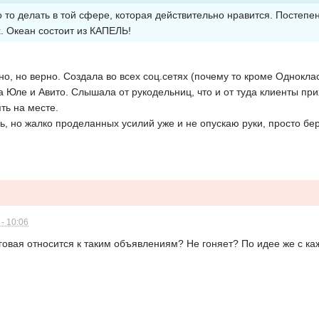
о то делать в той сфере, которая действительно нравится. Постеп
. Океан состоит из КАПЕЛЬ!
но, но верно. Создала во всех соц.сетях (почему то кроме Однокла
 Юле и Авито. Слышала от рукодельниц, что и от туда клиенты пр
ть на месте.
, но жалко проделанных усилий уже и не опускаю руки, просто бе
- 10:06
оговая относится к таким объявлениям? Не гоняет? По идее же с ка