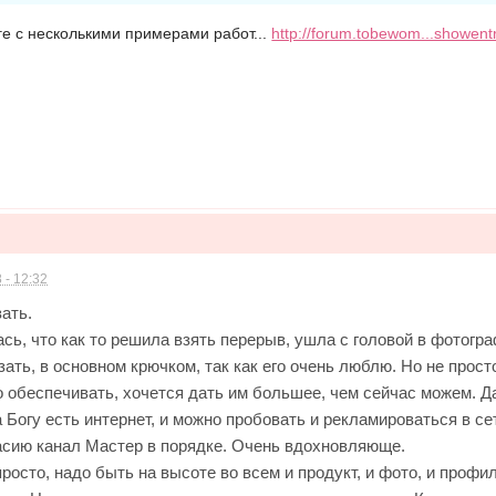
оге с несколькими примерами работ...
http://forum.tobewom...showen
 - 12:32
ать.
сь, что как то решила взять перерыв, ушла с головой в фотогр
ать, в основном крючком, так как его очень люблю. Но не просто
о обеспечивать, хочется дать им большее, чем сейчас можем. Д
Богу есть интернет, и можно пробовать и рекламироваться в се
асию канал Мастер в порядке. Очень вдохновляюще.
просто, надо быть на высоте во всем и продукт, и фото, и профи