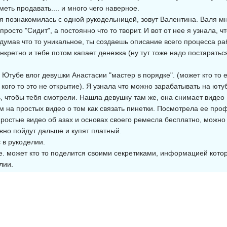
меть продавать.... и много чего наверное.
 я познакомилась с одной рукодельницей, зовут Валентина. Валя м
просто "Сидит", а постоянно что то творит. И вот от нее я узнала,
ридумав что то уникальное, ты создаешь описание всего процесса р
нкретно и тебе потом капает денежка (ну тут тоже надо постаратьс
Ютубе влог девушки Анастасии "мастер в порядке". (может кто то е
я кого то это не открытие). Я узнала что можно зарабатывать на ют
ь, чтобы тебя смотрели. Нашла девушку там же, она снимает видео
м на простых видео о том как связать пинетки. Посмотрела ее профи
 простые видео об азах и основах своего ремесла бесплатно, можно
жно пойдут дальше и купят платный.
 в рукоделии.
все. может кто то поделится своими секретиками, информацией кото
лии.