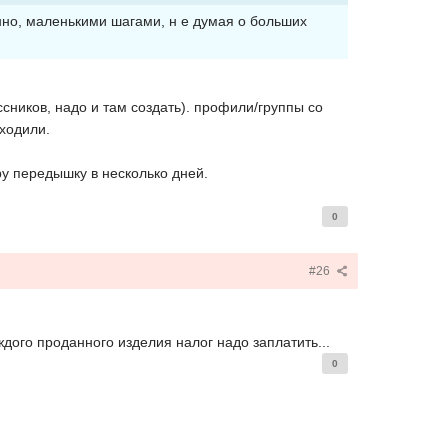
енно, маленькими шагами, н е думая о больших
ссников, надо и там создать). профили/группы со
иходили.
ру передышку в несколько дней.
0
#26
ждого проданного изделия налог надо заплатить...
0