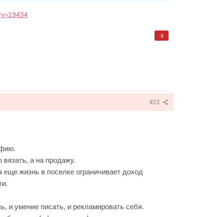
try=19434
-1
#22
афию.
 вязать, а на продажу.
а еще жизнь в поселке ограничивает доход
ти.
ль, и умение писать, и рекламировать себя.