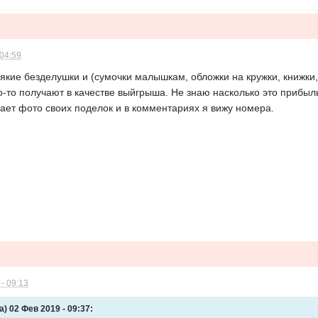
 04:59
якие безделушки и (сумочки малышкам, обложки на кружки, книжки
о-то получают в качестве выйгрыша. Не знаю насколько это прибыль
ает фото своих поделок и в комментариях я вижу номера.
- 09:13
а) 02 Фев 2019 - 09:37: