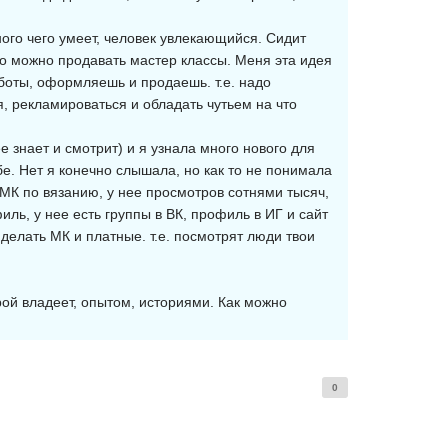
ного чего умеет, человек увлекающийся. Сидит
 что можно продавать мастер классы. Меня эта идея
аботы, оформляешь и продаешь. т.е. надо
я, рекламироваться и обладать чутьем на что
е знает и смотрит) и я узнала много нового для
убе. Нет я конечно слышала, но как то не понимала
 МК по вязанию, у нее просмотров сотнями тысяч,
ль, у нее есть группы в ВК, профиль в ИГ и сайт
 делать МК и платные. т.е. посмотрят люди твои
рой владеет, опытом, историями. Как можно
0