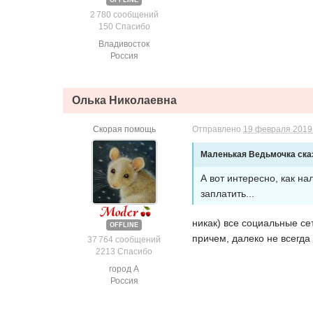
OFFLINE
2 780 сообщений
150 Спасибо
Владивосток
Россия
Олька Николаевна
Скорая помощь
Отправлено
19 февраля 2019 
Маленькая Ведьмочка сказа
А вот интересно, как н
заплатить...
никак) все социальные се
OFFLINE
причем, далеко не всегда
37 764 сообщений
2213 Спасибо
город А
Россия