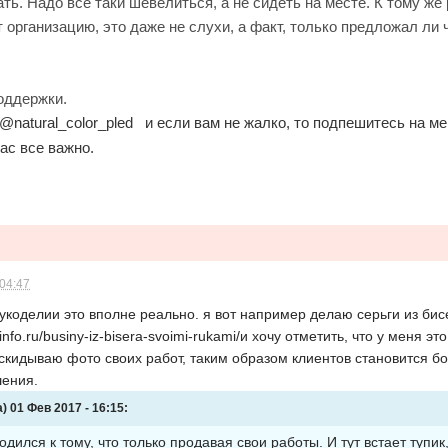
ть. Надо все таки шевелиться, а не сидеть на месте. К тому ж
организацию, это даже не слухи, а факт, только предложал ли ч
оддержки.
@natural_color_pled и если вам не жалко, то подпешитесь на м
ас все важно.
 04:47
укоделии это вполне реально. я вот например делаю серьги из би
iinfo.ru/businy-iz-bisera-svoimi-rukami/и хочу отметить, что у меня 
 скидываю фото своих работ, таким образом клиентов становится бол
шения.
 01 Фев 2017 - 16:15:
дился к тому, что только продавая свои работы. И тут встает тупик, 