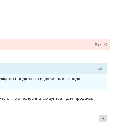
#27
каждого проданного изделия налог надо
тся... там половина аккаунтов - для продажи,
0