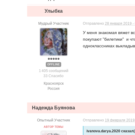
Улыбкa
Мудрый Участник
Отправлено
28 января 2019 -
У меня знакомая вяжет вс
покупают "билетики" и чт
одноклассниках выкладыв
OFFLINE
1 405 сообщений
33 Спасибо
Красноярск
Россия
Надежда Буянова
Опытный Участник
Отправлено
19 февраля 2019 
АВТОР ТЕМЫ
ivanova.darya.2020 сказал(