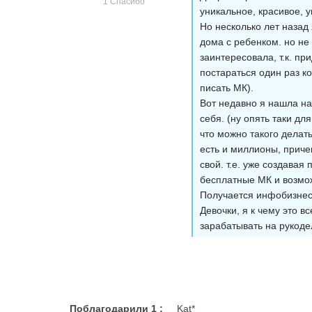
1 Спасибо
уникальное, красивое, у
Но несколько лет назад
дома с ребенком. но не 
заинтересовала, т.к. п
постараться один раз ко
писать МК).
Вот недавно я нашла на 
себя. (ну опять таки дл
что можно такого делат
есть и миллионы, приче
свой. т.е. уже создавая
бесплатные МК и возмо
Получается инфобизнес
Девочки, я к чему это 
зарабатывать на рукоде
Поблагодарили 1 :
Kat*