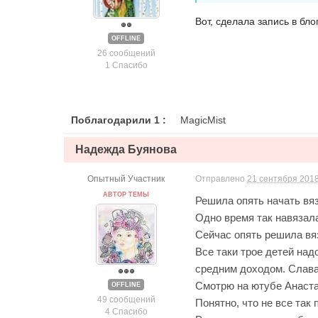
Вот, сделала запись в бл
OFFLINE
26 сообщений
1 Спасибо
Поблагодарили 1 :
MagicMist
Надежда Буянова
Опытный Участник
Отправлено
21 сентября 2018
АВТОР ТЕМЫ
Решила опять начать вяз
Одно время так навязала
Сейчас опять решила вяз
Все таки трое детей над
средним доходом. Слава 
Смотрю на ютубе Анаст
OFFLINE
49 сообщений
Понятно, что не все так 
4 Спасибо