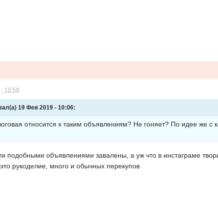
- 10:58
л(а) 19 Фев 2019 - 10:06:
алоговая относится к таким объявлениям? Не гоняет? По идее же с 
ти подобными объявлениями завалены, а уж что в инстаграме твори
 это рукоделие, много и обычных перекупов