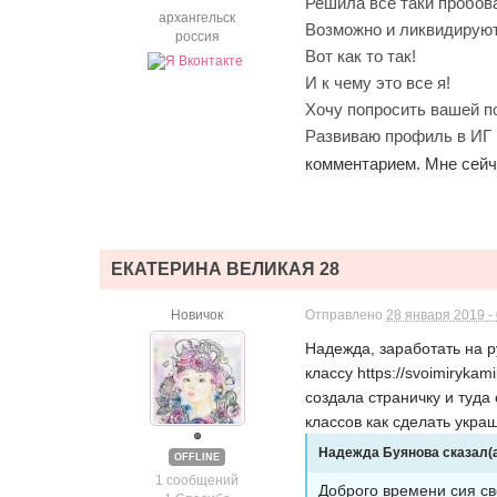
Решила все таки пробова
архангельск
Возможно и ликвидируют 
россия
Вот как то так!
И к чему это все я!
Хочу попросить вашей п
Развиваю профиль в ИГ
комментарием. Мне сейч
ЕКАТЕРИНА ВЕЛИКАЯ 28
Новичок
Отправлено
28 января 2019 -
Надежда, заработать на р
классу https://svoimirykam
создала страничку и туда
классов как сделать укра
Надежда Буянова сказал(а)
OFFLINE
1 сообщений
Доброго времени сия сво