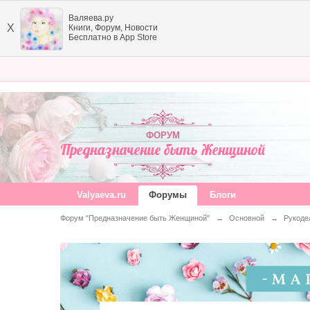
Валяева.ру
X
Книги, Форум, Новости
Бесплатно в App Store
ФОРУМ
Предназначение быть Женщиной
Valyaeva.ru
Форумы
Блоги
Форум "Предназначение быть Женщиной"
→
Основной
→
Рукоде