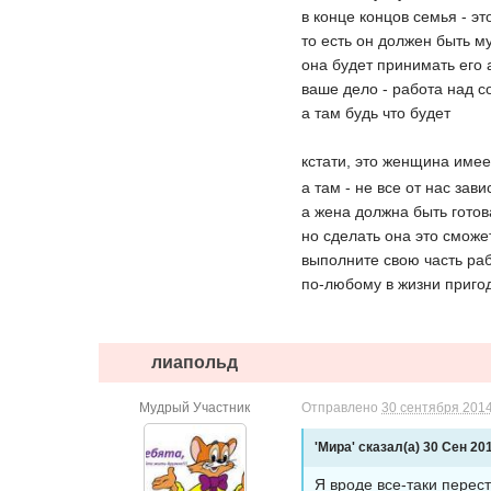
в конце концов семья - э
то есть он должен быть м
она будет принимать его 
ваше дело - работа над с
а там будь что будет
кстати, это женщина имее
а там - не все от нас за
а жена должна быть гото
но сделать она это сможе
выполните свою часть ра
по-любому в жизни приго
лиапольд
Мудрый Участник
Отправлено
30 сентября 2014
'Мира' сказал(а) 30 Сен 201
Я вроде все-таки перест