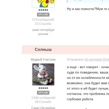
Ну и как помогло?Муж то
OFFLINE
579 сообщений
15 Спасибо
санкт петербург
россия
Солныш
Мудрый Участник
Отправлено
30 сентября 2014
и еще - вот говорят - хо
судя по поведению, ваша
но от ее ослабленности е
возможно, она будет вам 
от этого и ей будет лучше
OFFLINE
согласна, что проблема л
1 606 сообщений
глубокая работа
69 Спасибо
Санкт-Петербург