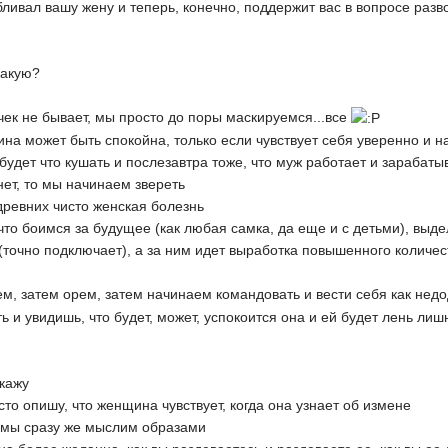
ливал вашу жену и теперь, конечно, поддержит вас в вопросе разв
какую?
ек не бывает, мы просто до поры маскируемся...все
на может быть спокойна, только если чувствует себя уверенно и наде
 будет что кушать и послезавтра тоже, что муж работает и зарабатыв
 нет, то мы начинаем звереть
древних чисто женская болезнь
то боимся за будущее (как любая самка, да еще и с детьми), выде
(точно подключает), а за ним идет выработка повышенного количест
уем, затем орем, затем начинаем командовать и вести себя как не
 и увидишь, что будет, может, успокоится она и ей будет лень лиш
скажу
сто опишу, что женщина чувствует, когда она узнает об измене
и мы сразу же мыслим образами