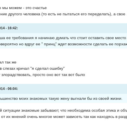
ю мы можем - это счастье
ние другого человека (то есть не пытаться его переделать), а свое
14 - 16:42:
ша ее требования я начинаю думать что стоит оставить свое место 
вероятно но вдруг ее " принц" ждет возможности сделать ее порх
л так же
 в слезах кричал "я сделал ошибку"
 злорадствовать, просто оно вот так вот было
14 - 06:04:
льшинство моих знакомых такую жену выгнали бы из своей жизни.
ой ситуации знакомые забывают, что необходима особая этика и объ
о от их мнений очень многое может зависеть так как находясь в р