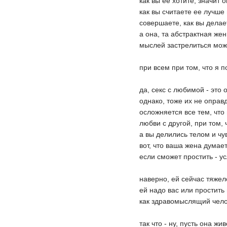
как вы ее хотите, значит 
как вы считаете ее лучше
совершаете, как вы делает
а она, та абстрактная жен
мыслей застрелиться мо
при всем при том, что я 
да, секс с любимой - это 
однако, тоже их не оправ
осложняется все тем, что
любви с другой, при том,
а вы делились телом и ч
вот, что ваша жена думае
если сможет простить - у
наверно, ей сейчас тяжел
ей надо вас или простить
как здравомыслящий челов
так что - ну, пусть она жи