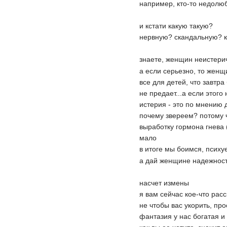
например, кто-то недолюб
и кстати какую такую?
нервную? скандальную? 
знаете, женщин неистерич
а если серьезно, то женщи
все для детей, что завтра
не предает...а если этого
истерия - это по мнению 
почему звереем? потому ч
выработку гормона гнева 
мало
в итоге мы боимся, псих
а дай женщине надежность
насчет измены
я вам сейчас кое-что рас
не чтобы вас укорить, про
фантазия у нас богатая 