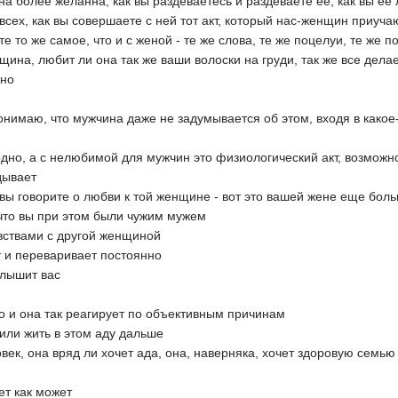
она более желанна, как вы раздеваетесь и раздеваете ее, как вы ее
 всех, как вы совершаете с ней тот акт, который нас-женщин приуч
е то же самое, что и с женой - те же слова, те же поцелуи, те же по
щина, любит ли она так же ваши волоски на груди, так же все делает
жно
понимаю, что мужчина даже не задумывается об этом, входя в како
одно, а с нелюбимой для мужчин это физиологический акт, возможно
дывает
 вы говорите о любви к той женщине - вот это вашей жене еще больн
 что вы при этом были чужим мужем
увствами с другой женщиной
т и переваривает постоянно
слышит вас
о и она так реагирует по объективным причинам
 или жить в этом аду дальше
ек, она вряд ли хочет ада, она, наверняка, хочет здоровую семью
вет как может