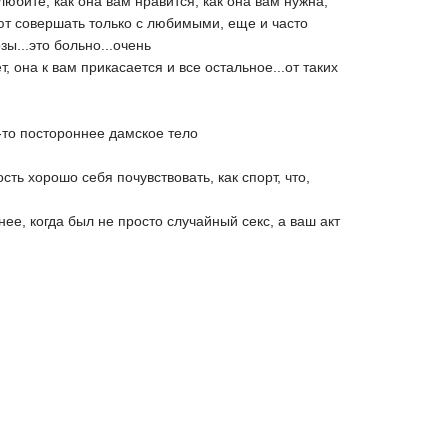
 любите, как она вам нравится, как она вам нужна,
ают совершать только с любимыми, еще и часто
зы...это больно...очень
, она к вам прикасается и все остальное...от таких
е-то постороннее дамское тело
сть хорошо себя почувствовать, как спорт, что,
ее, когда был не просто случайный секс, а ваш акт