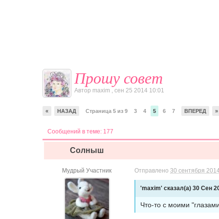
Прошу совет
Автор
maxim
,
сен 25 2014 10:01
«
НАЗАД
Страница 5 из 9
3
4
5
6
7
ВПЕРЕД
»
Сообщений в теме: 177
Солныш
Мудрый Участник
Отправлено
30 сентября 2014
'maxim' сказал(а) 30 Сен 20
Что-то с моими "глазами