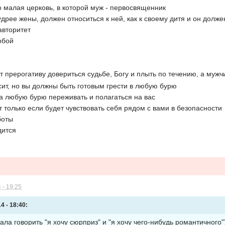
то малая церковь, в которой муж - первосвященник
удрее жены, должен относиться к ней, как к своему дитя и он долж
авторитет
обой
т прерогативу довериться судьбе, Богу и плыть по течению, а мужч
висит, но вы должны быть готовым грести в любую бурю
ва любую бурю переживать и полагаться на вас
т только если будет чувствовать себя рядом с вами в безопасности
боты
дится
 - 19:25
4 - 18:40:
ала говорить "я хочу сюрприз" и "я хочу чего-нибудь романтичного"