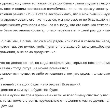
а других, но у меня вот какая ситуация была - стала слушать лекции
еловек и пошли постоянные самобичевания, от которых у меня чу
включил режим SOS и я стала воспринимать, что и мой бывший муж в
ла анализировать его - хотя смысл, мы уже вместе не будем...но я
я кармических установок и пришла к выводу, что его накрыло тяжел
оку было это анализировать, только переживать лишний раз, да и ка
 о бывшем, а о том, кто со мной рядом или с кем я хотела бы налад
тся - да, это нужно, чтобы понять...это даже обязательно...без п
одвижения, а не само продвижение
 что он делает не так, но когда конфликт уже серьезно назрел, он 
о сама - тогда ситуация может поменяться
 становимся лучше, то либо отношения с тем, кто рядом налаживаю
нт
к в нашей ситуации будет - это решает Всевышний
 должно и там пусть будет как будет
е вам нужны по трем причинам - если ко всеобщему счастью у вас 
я, то вы можете строить нормальные отношения с кем-то другим, а 
 детьми