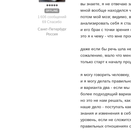
вы знаете, я не отвечаю з
мной вообще находился ч
OFFLINE
потом мой мозг, видимо, 
1 606 сообщений
69 Спасибо
анализировать себя я ста
Санкт-Петербург
и его брак с точки зрени
Россия
это я к чему - что мне пр
даже если бы речь шла не
сожалению, мало что меняе
только старт к началу пр
я могу говорить человеку,
и я могу делать правильн
и варианта два - если мы
более подходящий вариа
но это не нам решать, ка
наше дело - поступать как
знания и изменения в себ
уровень, если не сложитс
правильных отношениях с