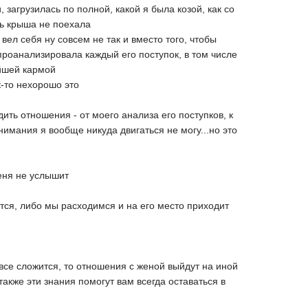
, загрузилась по полной, какой я была козой, как со
ть крыша не поехала
ел себя ну совсем не так и вместо того, чтобы
 проанализировала каждый его поступок, в том числе
ейшей кармой
к-то нехорошо это
ить отношения - от моего анализа его поступков, к
онимания я вообще никуда двигаться не могу...но это
меня не услышит
тся, либо мы расходимся и на его место приходит
все сложится, то отношения с женой выйдут на иной
также эти знания помогут вам всегда оставаться в