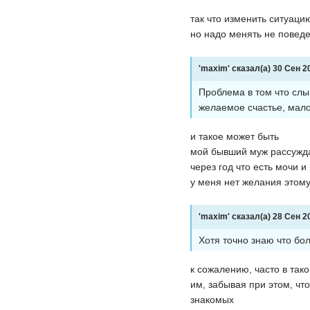
так что изменить ситуаци
но надо менять не поведе
'maxim' сказал(а) 30 Сен 20
Проблема в том что слы
желаемое счастье, мало
и такое может быть
мой бывший муж рассужда
через год что есть мочи и
у меня нет желания этому
'maxim' сказал(а) 28 Сен 20
Хотя точно знаю что бо
к сожалению, часто в так
им, забывая при этом, чт
знакомых