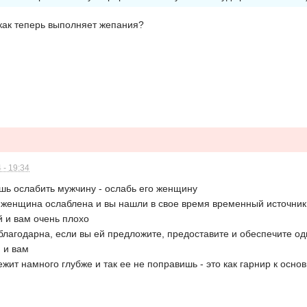
 как теперь выполняет жепания?
 - 19:34
чешь ослабить мужчину - ослабь его женщину
 женщина ослаблена и вы нашли в свое время временный источник 
й и вам очень плохо
благодарна, если вы ей предложите, предоставите и обеспечите о
, и вам
ежит намного глубже и так ее не поправишь - это как гарнир к осно