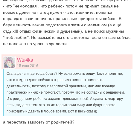
- что "немолодая", что ребёнок потом не примет, семья не
поймёт, денег нет, отец нужен -- это, извините, попытка
оправдать свои не очень правильные приоритеты сейчас. В
беременность важна подготовка к жизни с малышом (а ещё
отдых!!! отдых физический и душевный), а не поиск мужчины
"чтоб любил". Не возьмёте вы его с потолка, если он вам сейчас
не положен по уровню зрелости.
Wtu4ka
15 июл 2016
Ога, а деньги где тогда брать? Ну если рожать решу. Так-то понятно,
что в сад, но даже сейчас вот решила немного поменять
деятельность, поэтому с зарплатой проблемы, дак мне вообще
практически никак не помогают, потому что не согласны с решением.
И с рождением ребёнка задавят деньгами и всё. А сдавать квартиру
если, задавят тем, что на их территории сижу или будут просто
приходить и давить в любое время. Вот и весь сказ)))
а перестать зависеть от родителей?