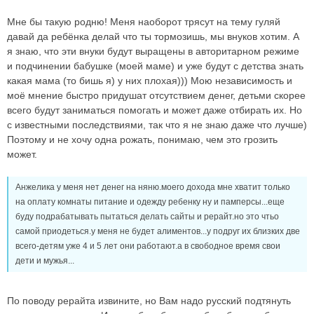
Мне бы такую родню! Меня наоборот трясут на тему гуляй
давай да ребёнка делай что ты тормозишь, мы внуков хотим. А
я знаю, что эти внуки будут выращены в авторитарном режиме
и подчинении бабушке (моей маме) и уже будут с детства знать
какая мама (то бишь я) у них плохая))) Мою независимость и
моё мнение быстро придушат отсутствием денег, детьми скорее
всего будут заниматься помогать и может даже отбирать их. Но
с известными последствиями, так что я не знаю даже что лучше)
Поэтому и не хочу одна рожать, понимаю, чем это грозить
может.
Анжелика у меня нет денег на няню.моего дохода мне хватит только
на оплату комнаты питание и одежду ребенку ну и памперсы...еще
буду подрабатывать пытаться делать сайты и рерайт.но это чтьо
самой приодеться.у меня не будет алиментов...у подруг их близких две
всего-детям уже 4 и 5 лет они работают.а в свободное время свои
дети и мужья...
По поводу рерайта извините, но Вам надо русский подтянуть