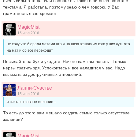
очень сильно тогда. Или вообще бы какая б ни была работа с
текстами. Я работала, поэтому знаю о чём говорю. У Вас
грамотность явно хромает.
MagicMist
15 июл 2016
не хочу что б орали матами что я на шею вешаю им кого.у них чуть что
на мат и ор все переходит
Посылайте на йух и уходите. Нечего вам там ловить . Только
нервы тратить зря. Успокоитесь и все наладится у вас. Надо
вылезать из деструктивных отношений.
Лаппи-Счастье
15 июл 2016
я считаю главное желание...
То есть до этого вам мешало создать семью только отсутствие
желания?
MagicMist